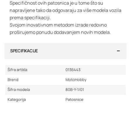
Specifičnost ovih patosnica je u tome što su
napravljene tako da odgovaraju za više modela vozila
prema specifikaciji.
Svojom inovativnom metodom izrade redovno
proširujemo ponudu dodavanjem novih modela.
SPECIFIKACIJE
Šifra artikla
0136443
Brend
MotoHobby
Šifra modela
80B-Y-1/01
Kategorija
Patosnice