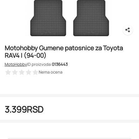
Motohobby Gumene patosnice za Toyota
RAV4 I (94-00)
MotoHobby
ID proizvoda:
0136443
Nema ocena
3.399
RSD