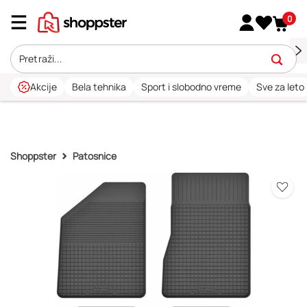
0
Akcije
Bela tehnika
Sport i slobodno vreme
Sve za leto
Shoppster
Patosnice