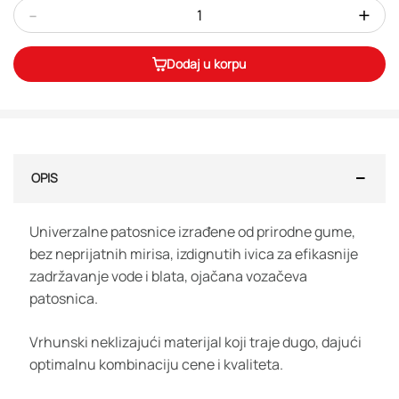
-
+
Dodaj u korpu
OPIS
Univerzalne patosnice izrađene od prirodne gume,
bez neprijatnih mirisa, izdignutih ivica za efikasnije
zadržavanje vode i blata, ojačana vozačeva
patosnica.
Vrhunski neklizajući materijal koji traje dugo, dajući
optimalnu kombinaciju cene i kvaliteta.