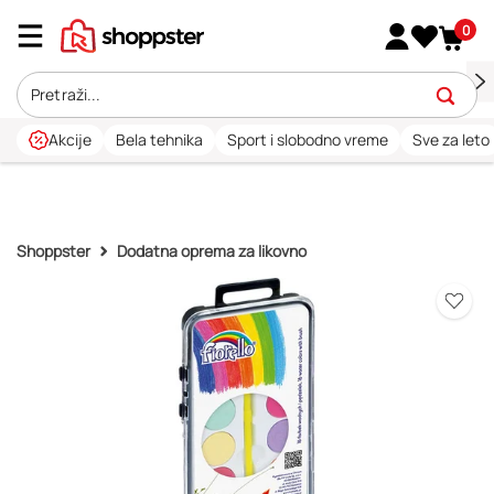
0
Akcije
Bela tehnika
Sport i slobodno vreme
Sve za leto
Shoppster
Dodatna oprema za likovno