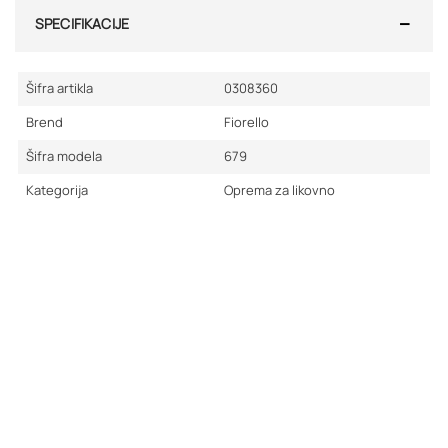
SPECIFIKACIJE
Šifra artikla
0308360
Brend
Fiorello
Šifra modela
679
Kategorija
Oprema za likovno