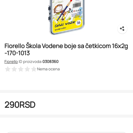
Fiorello Škola Vodene boje sa četkicom 16x2g
-170-1013
Fiorello
ID proizvoda:
0308360
Nema ocena
290
RSD