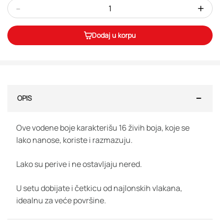
-
+
Dodaj u korpu
OPIS
Ove vodene boje karakterišu 16 živih boja, koje se
lako nanose, koriste i razmazuju.
Lako su perive i ne ostavljaju nered.
U setu dobijate i četkicu od najlonskih vlakana,
idealnu za veće površine.