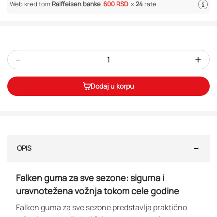
Web kreditom
Raiffeisen banke
600 RSD
x
24
rate
-
+
Dodaj u korpu
OPIS
Falken guma za sve sezone: sigurna i
uravnotežena vožnja tokom cele godine
Falken guma za sve sezone predstavlja praktično