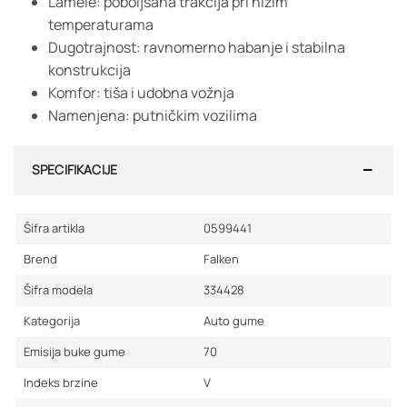
Lamele: poboljšana trakcija pri nižim
temperaturama
Dugotrajnost: ravnomerno habanje i stabilna
konstrukcija
Komfor: tiša i udobna vožnja
Namenjena: putničkim vozilima
SPECIFIKACIJE
Šifra artikla
0599441
Brend
Falken
Šifra modela
334428
Kategorija
Auto gume
Emisija buke gume
70
Indeks brzine
V