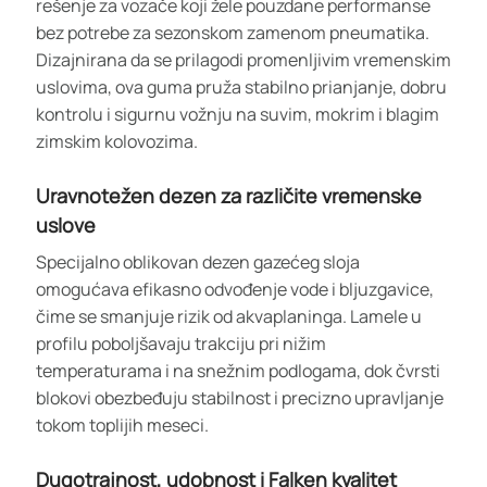
rešenje za vozače koji žele pouzdane performanse
bez potrebe za sezonskom zamenom pneumatika.
Dizajnirana da se prilagodi promenljivim vremenskim
uslovima, ova guma pruža stabilno prianjanje, dobru
kontrolu i sigurnu vožnju na suvim, mokrim i blagim
zimskim kolovozima.
Uravnotežen dezen za različite vremenske
uslove
Specijalno oblikovan dezen gazećeg sloja
omogućava efikasno odvođenje vode i bljuzgavice,
čime se smanjuje rizik od akvaplaninga. Lamele u
profilu poboljšavaju trakciju pri nižim
temperaturama i na snežnim podlogama, dok čvrsti
blokovi obezbeđuju stabilnost i precizno upravljanje
tokom toplijih meseci.
Dugotrajnost, udobnost i Falken kvalitet