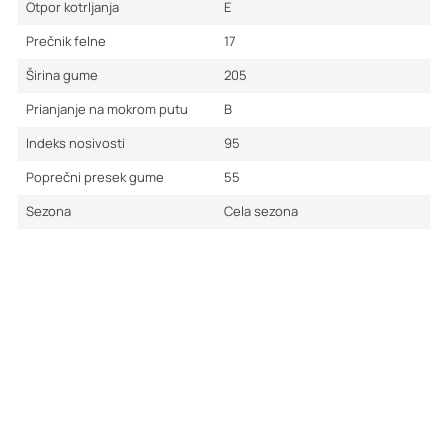
Otpor kotrljanja
E
Prečnik felne
17
Širina gume
205
Prianjanje na mokrom putu
B
Indeks nosivosti
95
Poprečni presek gume
55
Sezona
Cela sezona