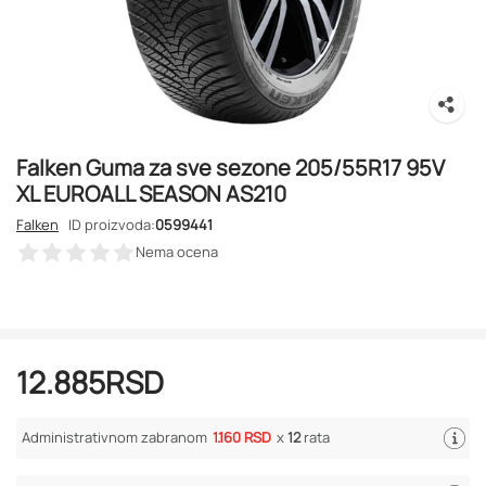
Falken Guma za sve sezone 205/55R17 95V
XL EUROALL SEASON AS210
Falken
ID proizvoda:
0599441
Nema ocena
12.885
RSD
Administrativnom zabranom
1.160 RSD
x
12
rata