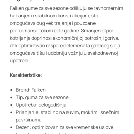
Falken gume za sve sezone odlikuju se ravnomernim
habanjem i stabilnom konstrukcijom, što
omogućava dug vek trajanja i pouzdane
performanse tokom cele godine. Smanjen otpor
kotrljanja doprinosi ekonomičnijoj potrošnji goriva,
dok optimizovan raspored elemenata gazećeg sloja
omogućava tišu i udobniju vožnju u svakodnevnoj
upotrebi.
Karakteristike:
Brend: Falken
Tip: guma za sve sezone
Upotreba: celogodišnja
Prianjanje: stabilno na suvim, mokrim i snežnim
površinama
Dezen: optimizovan za sve vremenske uslove