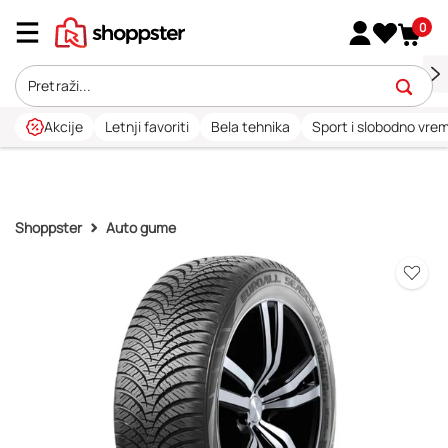
0
Akcije
Letnji favoriti
Bela tehnika
Sport i slobodno vre
Shoppster
Auto gume