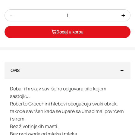
-
+
Dodaj u korpu
OPIS
Dobar i hrskav savršeno odgovara bilo kojem
sastojku.
Roberto Crocchini hlebovi obogaćuju svaki obrok,
takođe savršen kada se upare sa umacima, povrćem
i sirom.
Bez životinjskih masti.
Bez proizvoda od mleka i mleka.