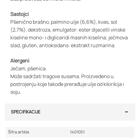
Sastojci
Pšenično brašno, palmino ulje (6,6%), kvas, sol
(2,7%), dekstroza, emulgator: ester dijacetil vinske
kiseline mono- i digliceridi masnih kiselina; ječmova
slad, gluten, antioksidans: ekstrakt ruzmarina.
Alergeni
Ječam, pšenica.
Može sadržati tragove susama. Proizvedeno u
postrojenju koje takođe prerađuje ulje od kikirikija i
soju.
SPECIFIKACIJE
Šifra artikla
1401051