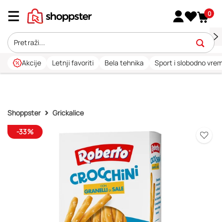
0
Akcije
Letnji favoriti
Bela tehnika
Sport i slobodno vre
Shoppster
Grickalice
-33%