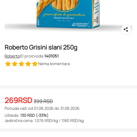
Roberto Grisini slani 250g
Roberto
ID proizvoda:
1401051
Nema komentara
269
RSD
399
RSD
Ponuda važi od 01.08.2026 do 31.08.2026
Ušteda:
130 RSD (-33%)
Jedinična cena: 1.076 RSD/kg /
1.180 RSD/kg