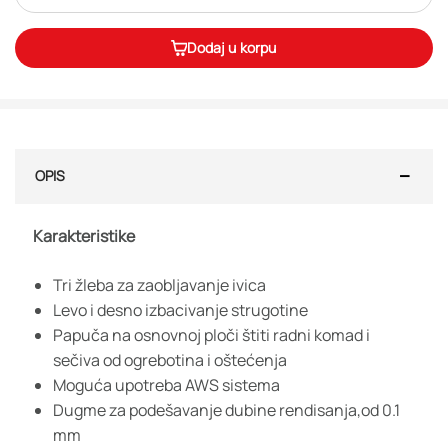
Dodaj u korpu
OPIS
Karakteristike
Tri žleba za zaobljavanje ivica
Levo i desno izbacivanje strugotine
Papuča na osnovnoj ploči štiti radni komad i
sečiva od ogrebotina i oštećenja
Moguća upotreba AWS sistema
Dugme za podešavanje dubine rendisanja,od 0.1
mm