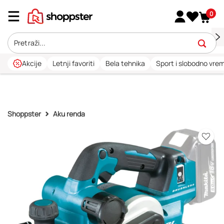
0
Akcije
Letnji favoriti
Bela tehnika
Sport i slobodno vre
Shoppster
Aku renda