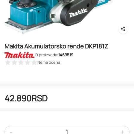
Makita Akumulatorsko rende DKP181Z
ID proizvoda:
1469519
Nema ocena
42.890
RSD
-
+