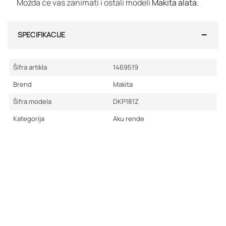
Možda će vas zanimati i ostali modeli
Makita alata.
SPECIFIKACIJE
Šifra artikla
1469519
Brend
Makita
Šifra modela
DKP181Z
Kategorija
Aku rende