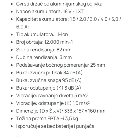
Čvrsti držač od aluminijumskog odlivka
Napon akumulatora: 18 V - LXT
Kapacitet akumulatora: 1,5 / 2,0 / 3,0 / 4,0 / 5,0 /
6,0 Ah
Tip akumulatora: Li-ion
Broj obrtaja: 12.000 min-1
Širina rendisanja: 82 mm
Dubina rendisanja: 3 mm
Podešavanje bočnog pomeranja: 25 mm
Buka: zvučni pritisak 84 dB(A)
Buka: zvučna snaga 95 dB(A)
Buka: odstupanje (K) 3 dB(A)
Vibracije: ravnanje drveta 5 m/s²
Vibracije: odstupanje (K) 1,5 m/s²
Dimenzije (D x Š x V): 333 x 157 x 160 mm
Težina prema EPTA –i 3,5 kg
Isporučuje se bez baterije i punjača