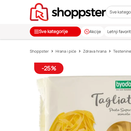
Sve kategor
Sve kategorije
Akcije
Letnji favorit
Shoppster
Hrana i piće
Zdrava hrana
Testenin
-25%