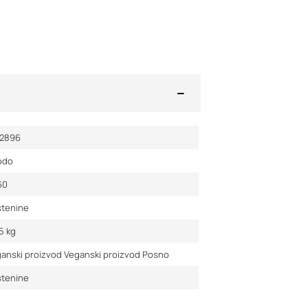
42896
odo
60
stenine
25
kg
ganski proizvod
Veganski proizvod
Posno
stenine