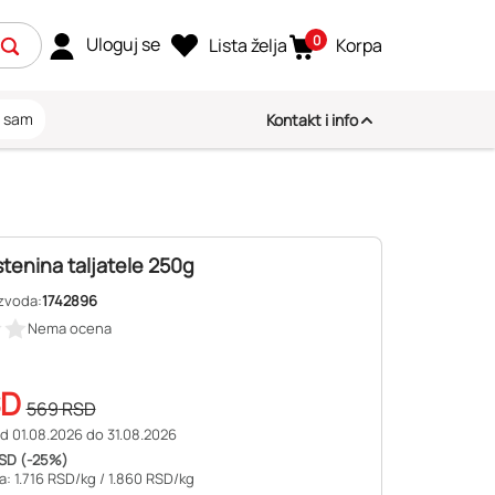
0
Uloguj se
Lista želja
Korpa
i sam
Kontakt i info
tenina taljatele 250g
izvoda:
1742896
Nema ocena
SD
569
RSD
d 01.08.2026 do 31.08.2026
SD (-25%)
: 1.716 RSD/kg /
1.860 RSD/kg