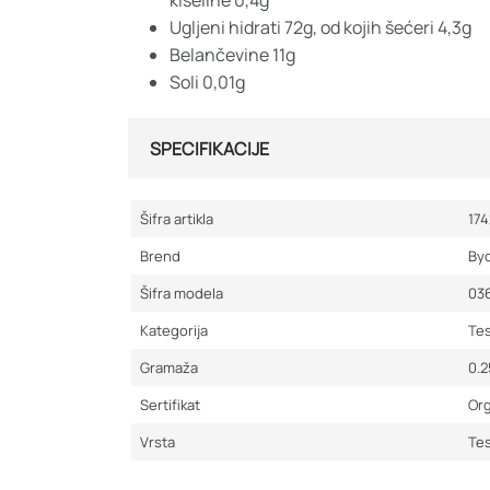
kiseline 0,4g
Ugljeni hidrati 72g, od kojih šećeri 4,3g
Belančevine 11g
Soli 0,01g
SPECIFIKACIJE
Šifra artikla
17
Brend
By
Šifra modela
03
Kategorija
Te
Gramaža
0.
Sertifikat
Or
Vrsta
Te