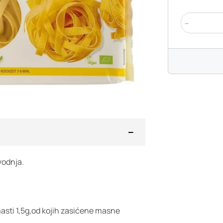
-
vodnja.
asti 1,5g,od kojih zasićene masne