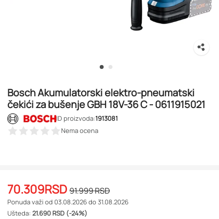
Bosch Akumulatorski elektro-pneumatski
čekići za bušenje GBH 18V-36 C - 0611915021
ID proizvoda:
1913081
Nema ocena
70.309
RSD
91.999
RSD
Ponuda važi od 03.08.2026 do 31.08.2026
Ušteda:
21.690 RSD (-24%)