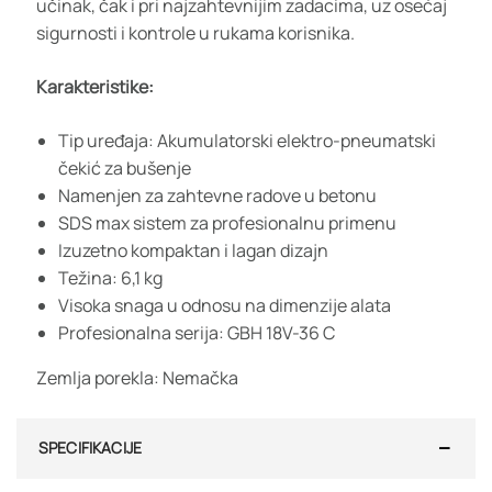
učinak, čak i pri najzahtevnijim zadacima, uz osećaj
sigurnosti i kontrole u rukama korisnika.
Karakteristike:
Tip uređaja: Akumulatorski elektro-pneumatski
čekić za bušenje
Namenjen za zahtevne radove u betonu
SDS max sistem za profesionalnu primenu
Izuzetno kompaktan i lagan dizajn
Težina: 6,1 kg
Visoka snaga u odnosu na dimenzije alata
Profesionalna serija: GBH 18V-36 C
Zemlja porekla: Nemačka
SPECIFIKACIJE