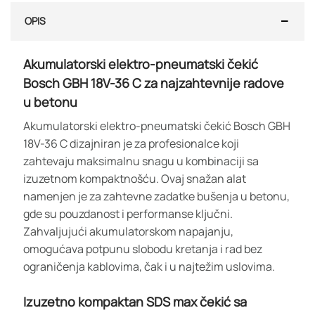
OPIS
Akumulatorski elektro-pneumatski čekić
Bosch GBH 18V-36 C za najzahtevnije radove
u betonu
Akumulatorski elektro-pneumatski čekić Bosch GBH
18V-36 C dizajniran je za profesionalce koji
zahtevaju maksimalnu snagu u kombinaciji sa
izuzetnom kompaktnošću. Ovaj snažan alat
namenjen je za zahtevne zadatke bušenja u betonu,
gde su pouzdanost i performanse ključni.
Zahvaljujući akumulatorskom napajanju,
omogućava potpunu slobodu kretanja i rad bez
ograničenja kablovima, čak i u najtežim uslovima.
Izuzetno kompaktan SDS max čekić sa