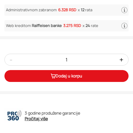
Administrativnom zabranom
6.328 RSD
x
12
rata
Web kreditom
Raiffeisen banke
3.275 RSD
x
24
rate
-
+
Dodaj u korpu
3 godine produžene garancije
Pročitaj više