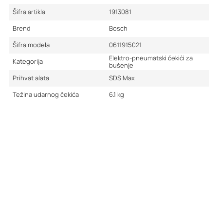
Šifra artikla
1913081
Brend
Bosch
Šifra modela
0611915021
Elektro-pneumatski čekići za
Kategorija
bušenje
Prihvat alata
SDS Max
Težina udarnog čekića
6.1
kg