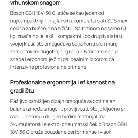
vrhunskom snagom
Bosch GBH 18V-36 C ističe se kao jedan od
najkompaktnijih i najlakših akumulatorskih SDS max
čekića za bušenje na tržištu. Sa težinom od samo 6,1
kg, značajno je lakši i kompaktniji od drugih alata u
svojoj klasi, što omogućava bolju kontrolu i manji
zamor tokom dugotrajnog rada. Ova kombinacija
snage i ergonomije čini ga idealnim izborom za
intenzivne profesionalne primene.
Profesionalna ergonomija i efikasnost na
gradilištu
Pažljivo osmišljen dizajn omogućava optimalan
balans između snage i upravljivosti, što je ključno pri
radu u betonu i drugim tvrdim materijalima.
Akumulatorski elektro-pneumatski čekić Bosch GBH
18V-36 C pruža pouzdane performanse i visok