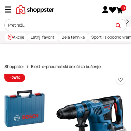
0
Akcije
Letnji favoriti
Bela tehnika
Sport i slobodno vre
Shoppster
Elektro-pneumatski čekići za bušenje
-24%