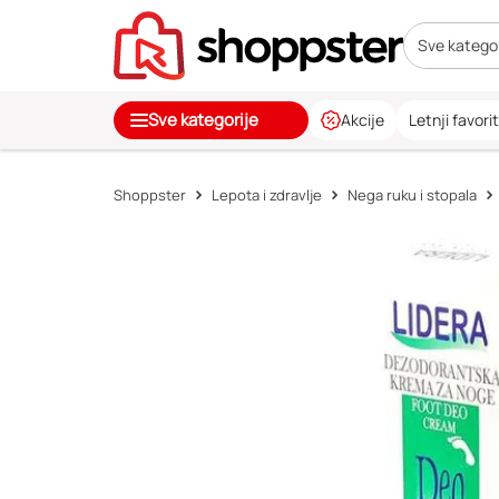
Sve kategor
Sve kategorije
Akcije
Letnji favorit
Shoppster
Lepota i zdravlje
Nega ruku i stopala