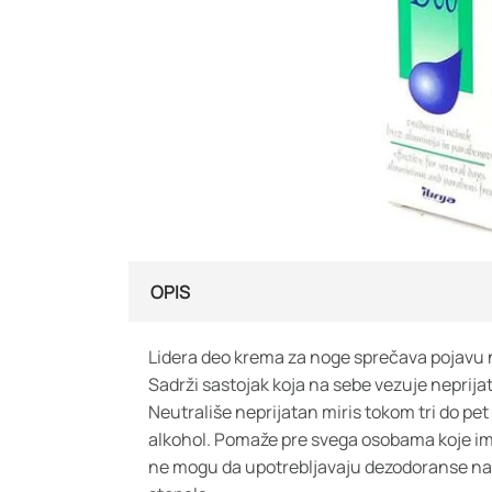
OPIS
Lidera deo krema za noge sprečava pojavu 
Sadrži sastojak koja na sebe vezuje neprija
Neutrališe neprijatan miris tokom tri do pe
alkohol. Pomaže pre svega osobama koje ima
ne mogu da upotrebljavaju dezodoranse na b