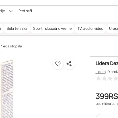
ije
i
Bela tehnika
Sport i slobodno vreme
TV, audio, video
Urad
Nega stopala
Lidera De
Lidera
ID proi
399
RS
Jedinična cen