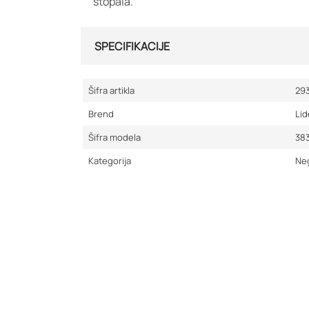
stopala.
SPECIFIKACIJE
Šifra artikla
29
Brend
Lid
Šifra modela
38
Kategorija
Ne