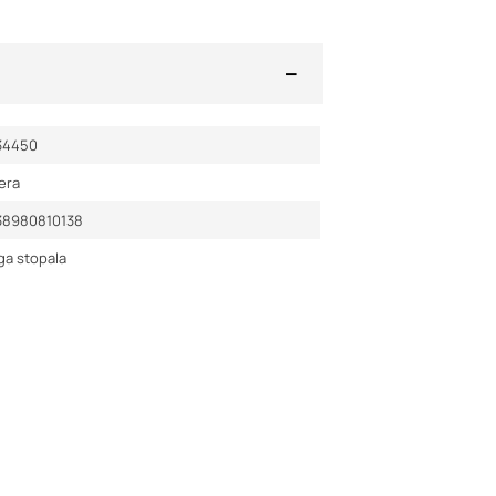
34450
era
38980810138
ga stopala