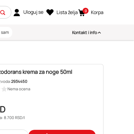
0
Uloguj se
Lista želja
Korpa
i sam
Kontakt i info
zodorans krema za noge 50ml
zvoda:
2934450
Nema ocena
D
a: 8.700 RSD/l