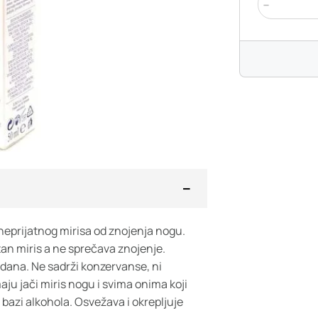
-
neprijatnog mirisa od znojenja nogu.
tan miris a ne sprečava znojenje.
t dana. Ne sadrži konzervanse, ni
ju jači miris nogu i svima onima koji
azi alkohola. Osvežava i okrepljuje