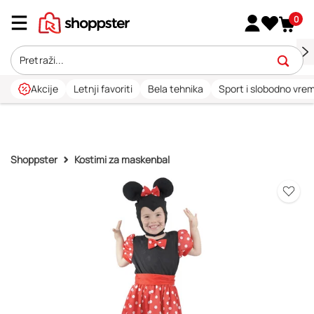
0
Akcije
Letnji favoriti
Bela tehnika
Sport i slobodno vre
Shoppster
Kostimi za maskenbal