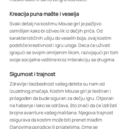
Kreacija puna mašte i veselja
Svaki detalj na kostimu Mouse girl je pažljivo
osmišljen kako bi oživeo lik iz dečjih priča. Od
karakterističnih ušiju do veselih boja, ovaj kostim
podstiče kreativnost i igru uloga. Deca će uživati
igrajući se svojim omiljenim likom, razvijajući pri tom
svoje socijalne veštine kroz interakciju sa drugima.
Sigurnost i trajnost
Zdravlje i bezbednost vašeg deteta su nam od
izuzetnog značaja. Kostim Mouse girl je testiran i
prilagođen da bude siguran za dečju igru. Otporan
na habanje i lako se održava, što znači da će izdržati
brojne avanture vašeg mališana. Njegova trajnost
osigurava da kostim može biti prenet mlađim
članovima porodice ili prijateljima, čime se