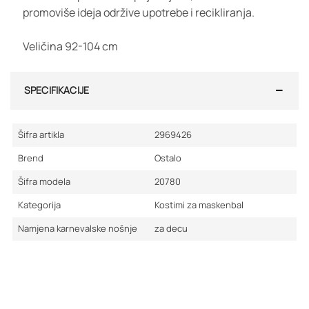
promoviše ideja održive upotrebe i recikliranja.
Veličina 92-104 cm
SPECIFIKACIJE
Šifra artikla
2969426
Brend
Ostalo
Šifra modela
20780
Kategorija
Kostimi za maskenbal
Namjena karnevalske nošnje
za decu