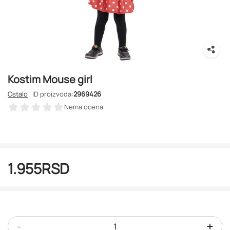
Kostim Mouse girl
Ostalo
ID proizvoda:
2969426
Nema ocena
1.955
RSD
-
+