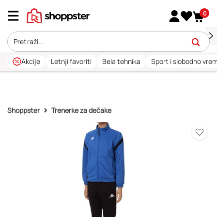
0
Akcije
Letnji favoriti
Bela tehnika
Sport i slobodno vre
Shoppster
Trenerke za dečake