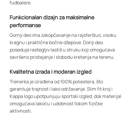
fudbalere.
Funkcionalan dizajn za maksimalne
performanse
Gornji deo ima zakopčavanje na rajsferšlus, visoku
kragnu i praktične bočne džepove. Donji deo
poseduje rastegljiv lastiš u struku koji omogućava
savršeno pristajanje i slobodu kretanja na terenu.
Kvalitetna izrada i moderan izgled
Trenerka je izrađena od 100% poliestera, što
garantuje trajnost i lako održavanje. Slim fit kroj i
Kappa logo upotpunjuju sportski izgled, dok materijal
omogućava lakoću i udobnost tokom fizičke
aktivnosti.