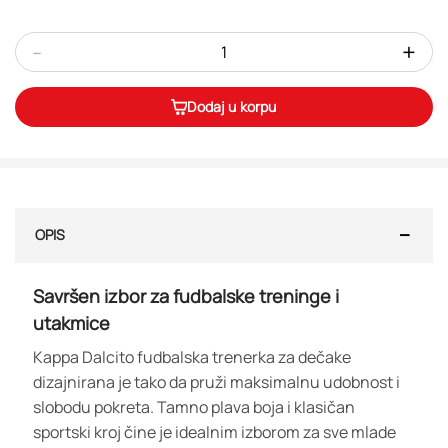
-
+
Dodaj u korpu
OPIS
Savršen izbor za fudbalske treninge i
utakmice
Kappa Dalcito fudbalska trenerka za dečake
dizajnirana je tako da pruži maksimalnu udobnost i
slobodu pokreta. Tamno plava boja i klasičan
sportski kroj čine je idealnim izborom za sve mlade