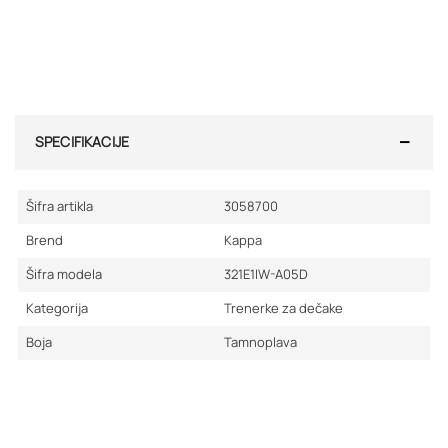
SPECIFIKACIJE
Šifra artikla
3058700
Brend
Kappa
Šifra modela
321E1IW-A05D
Kategorija
Trenerke za dečake
Boja
Tamnoplava