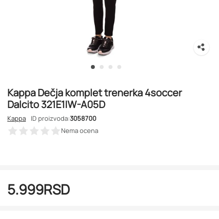
Kappa Dečja komplet trenerka 4soccer
Dalcito 321E1IW-A05D
Kappa
ID proizvoda:
3058700
Nema ocena
5.999
RSD