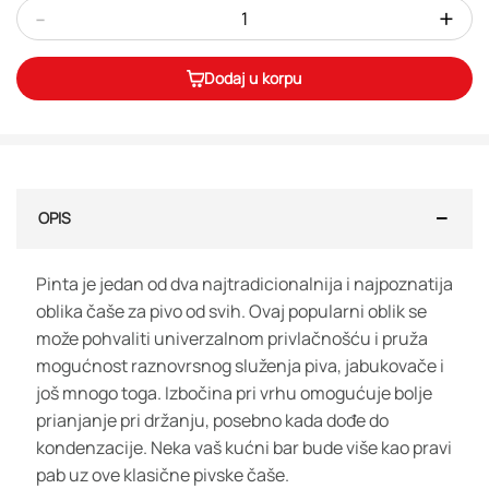
-
+
Dodaj u korpu
OPIS
Pinta je jedan od dva najtradicionalnija i najpoznatija
oblika čaše za pivo od svih. Ovaj popularni oblik se
može pohvaliti univerzalnom privlačnošću i pruža
mogućnost raznovrsnog služenja piva, jabukovače i
još mnogo toga. Izbočina pri vrhu omogućuje bolje
prianjanje pri držanju, posebno kada dođe do
kondenzacije. Neka vaš kućni bar bude više kao pravi
pab uz ove klasične pivske čaše.