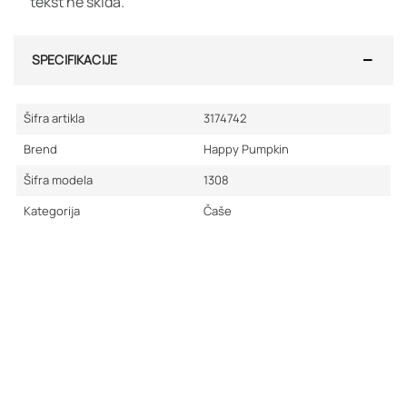
tekst ne skida.
SPECIFIKACIJE
Šifra artikla
3174742
Brend
Happy Pumpkin
Šifra modela
1308
Kategorija
Čaše