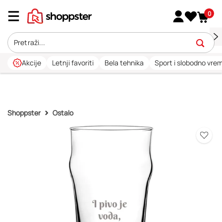
0
Akcije
Letnji favoriti
Bela tehnika
Sport i slobodno vre
Shoppster
Ostalo