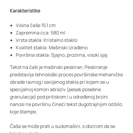
Karakteristike
Visina čaše 15.1 cm
Zapremina cca: 580 ml
Vrsta stakla: Kristalno staklo
Kvalitet stakla: Mašinski izrađeno
Površina stakla: Sjajno, prozirna, visoki sjaj
Tekst na čaši je mašinski peskiran. Peskiranje
predstavlja tehnološki proces površinske mehaničke
obrade ravnog i savijenog stakla pri kojem se u
specijalnoj komori abraziv (pesak posebne
granulacije) pod pritiskom i u određenoj brzini
nanosi na površinu čineći tekst dugotrajnijim od bilo
koje štampe.
Čaša se može prati u sudomašini, s obzirom da se