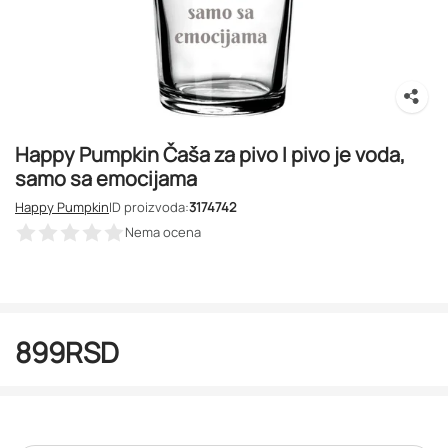
Happy Pumpkin Čaša za pivo I pivo je voda,
samo sa emocijama
Happy Pumpkin
ID proizvoda:
3174742
Nema ocena
899
RSD