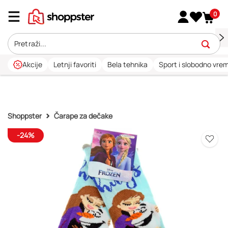
0
Akcije
Letnji favoriti
Bela tehnika
Sport i slobodno vre
Shoppster
Čarape za dečake
-24%