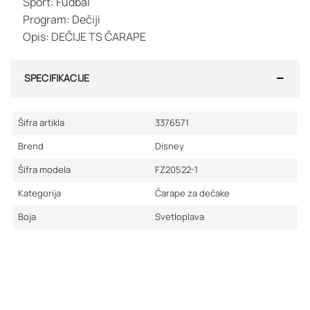
Sport: Fudbal
Program: Dečiji
Opis: DEČIJE TS ČARAPE
SPECIFIKACIJE
Šifra artikla
3376571
Brend
Disney
Šifra modela
FZ20522-1
Kategorija
Čarape za dečake
Boja
Svetloplava