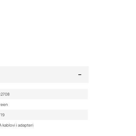
82708
reen
719
 kablovi i adapteri