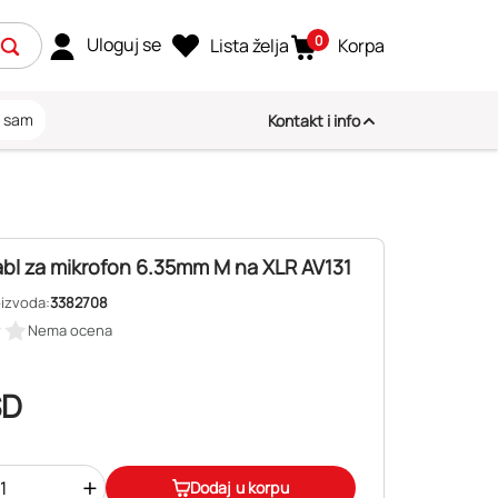
0
Uloguj se
Lista želja
Korpa
i sam
Kontakt i info
bl za mikrofon 6.35mm M na XLR AV131
oizvoda:
3382708
Nema ocena
SD
+
Dodaj u korpu