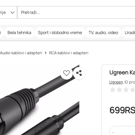
ije
i
Bela tehnika
Sport i slobodno vreme
TV, audio, video
Urad
Audio kablovi i adapteri
RCA kablovi i adapteri
Ugreen Ka
Ugreen
ID pr
699
R
-