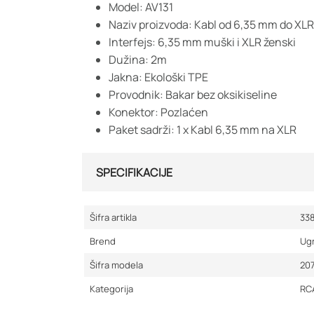
Model: AV131
Naziv proizvoda: Kabl od 6,35 mm do XLR
Interfejs: 6,35 mm muški i XLR ženski
Dužina: 2m
Jakna: Ekološki TPE
Provodnik: Bakar bez oksikiseline
Konektor: Pozlaćen
Paket sadrži: 1 x Kabl 6,35 mm na XLR
SPECIFIKACIJE
Šifra artikla
33
Brend
Ug
Šifra modela
20
Kategorija
RCA