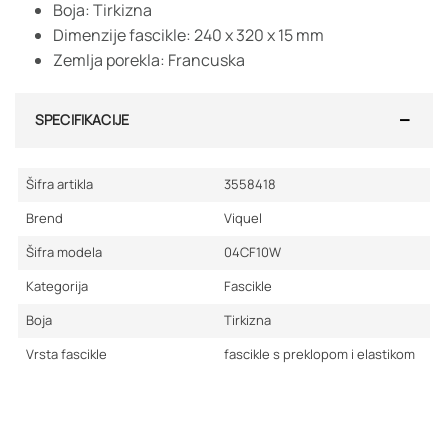
Boja: Tirkizna
Dimenzije fascikle: 240 x 320 x 15 mm
Zemlja porekla: Francuska
SPECIFIKACIJE
Šifra artikla
3558418
Brend
Viquel
Šifra modela
04CF10W
Kategorija
Fascikle
Boja
Tirkizna
Vrsta fascikle
fascikle s preklopom i elastikom