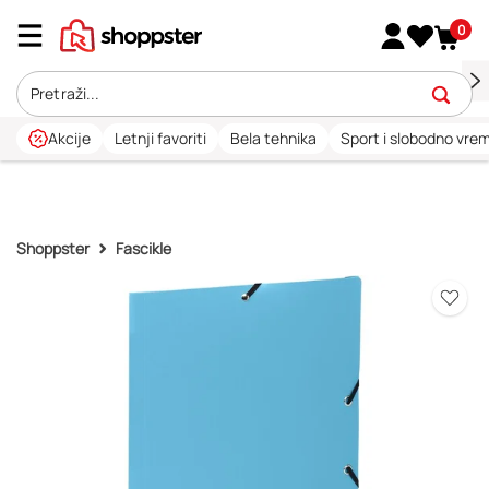
0
Akcije
Letnji favoriti
Bela tehnika
Sport i slobodno vre
Shoppster
Fascikle