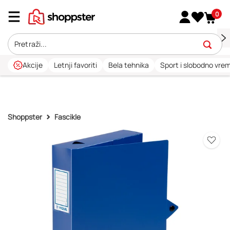
0
Akcije
Letnji favoriti
Bela tehnika
Sport i slobodno vre
Shoppster
Fascikle