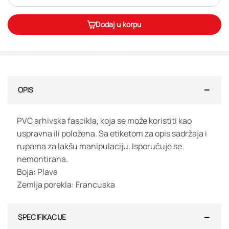
Dodaj u korpu
OPIS
PVC arhivska fascikla, koja se može koristiti kao
uspravna ili položena. Sa etiketom za opis sadržaja i
rupama za lakšu manipulaciju. Isporučuje se
nemontirana.
Boja: Plava
Zemlja porekla: Francuska
SPECIFIKACIJE