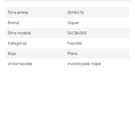
Šifra artikla
3558476
Brend
Viquel
Šifra modela
04CB406E
Kategorija
Fascikle
Boja
Plava
Vrsta fascikle
investicijske mape