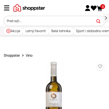
0
Akcije
Letnji favoriti
Bela tehnika
Sport i slobodno vre
Shoppster
Vino