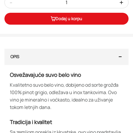
-
+
Dodaj u korpu
OPIS
Osvežavajuće suvo belo vino
Kvalitetno suvo belo vino, dobijeno od sorte grožđa
100% pinot grigio, odležava u inox tankovima. Ovo
vino je mineralno i voćkasto, idealno za uživanje
tokom letnjih dana.
Tradicija i kvalitet
Sa zemljom porekla iz Hrvatske, ovo vino predstavlja