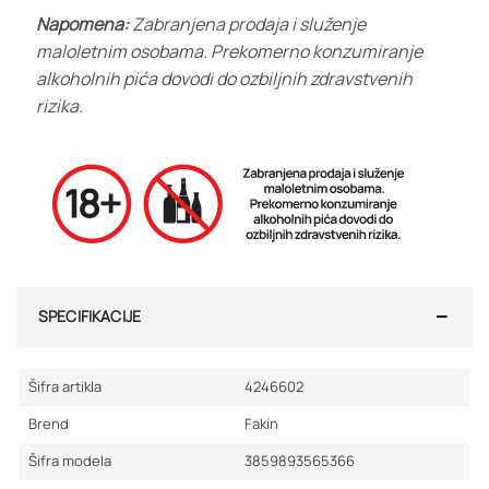
Napomena:
Zabranjena prodaja i služenje
maloletnim osobama. Prekomerno konzumiranje
alkoholnih pića dovodi do ozbiljnih zdravstvenih
rizika.
SPECIFIKACIJE
Šifra artikla
4246602
Brend
Fakin
Šifra modela
3859893565366