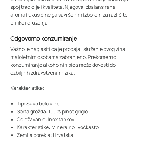
spoj tradicije i kvaliteta. Njegova izbalansirana
aroma i ukus čine ga savršenim izborom za različite
prilike i druženja.
Odgovorno konzumiranje
Važno je naglasiti da je prodaja i služenje ovog vina
maloletnim osobama zabranjeno. Prekomerno
konzumiranje alkoholnih pića može dovesti do
ozbiljnih zdravstvenih rizika.
Karakteristike:
Tip: Suvo belo vino
Sorta grožđa: 100% pinot grigio
Odležavanje: Inox tankovi
Karakteristike: Mineralno i voćkasto
Zemlja porekla: Hrvatska