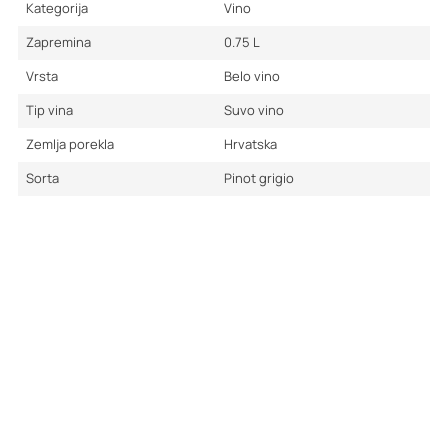
Kategorija
Vino
Zapremina
0.75
L
Vrsta
Belo vino
Tip vina
Suvo vino
Zemlja porekla
Hrvatska
Sorta
Pinot grigio