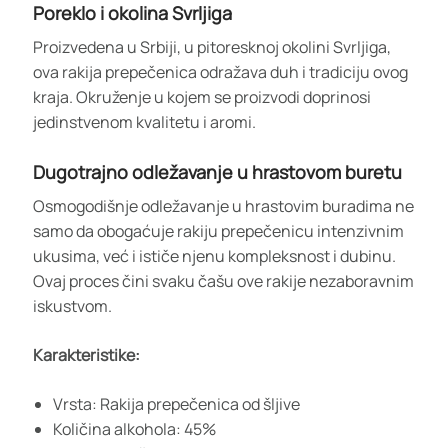
Poreklo i okolina Svrljiga
Proizvedena u Srbiji, u pitoresknoj okolini Svrljiga,
ova rakija prepečenica odražava duh i tradiciju ovog
kraja. Okruženje u kojem se proizvodi doprinosi
jedinstvenom kvalitetu i aromi.
Dugotrajno odležavanje u hrastovom buretu
Osmogodišnje odležavanje u hrastovim buradima ne
samo da obogaćuje rakiju prepečenicu intenzivnim
ukusima, već i ističe njenu kompleksnost i dubinu.
Ovaj proces čini svaku čašu ove rakije nezaboravnim
iskustvom.
Karakteristike:
Vrsta: Rakija prepečenica od šljive
Količina alkohola: 45%