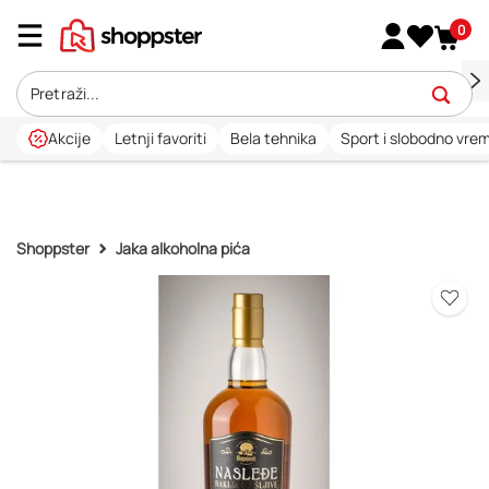
0
Akcije
Letnji favoriti
Bela tehnika
Sport i slobodno vre
Shoppster
Jaka alkoholna pića