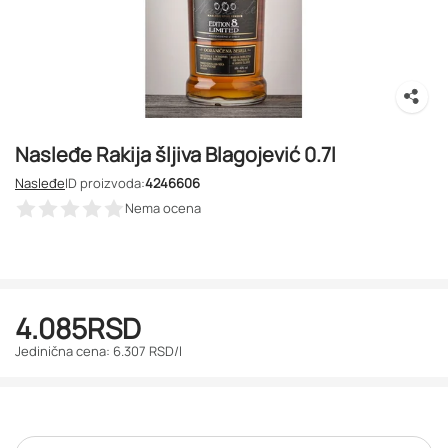
Nasleđe Rakija šljiva Blagojević 0.7l
Nasleđe
ID proizvoda:
4246606
Nema ocena
4.085
RSD
Jedinična cena: 6.307 RSD/l