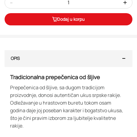
-
+
Dodaj u korpu
OPIS
Tradicionalna prepečenica od šljive
Prepečenica od šljive, sa dugom tradicijom
proizvodnje, donosi autentičan ukus srpske rakije.
Odležavanje u hrastovom buretu tokom osam
godina daje joj poseban karakter i bogatstvo ukusa,
što je čini pravim izborom za ljubitelje kvalitetne
rakije.