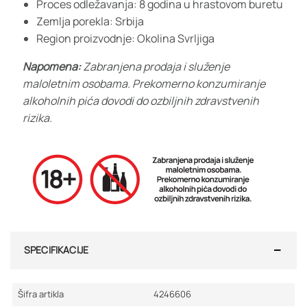
Proces odležavanja: 8 godina u hrastovom buretu
Zemlja porekla: Srbija
Region proizvodnje: Okolina Svrljiga
Napomena:
Zabranjena prodaja i služenje
maloletnim osobama. Prekomerno konzumiranje
alkoholnih pića dovodi do ozbiljnih zdravstvenih
rizika.
SPECIFIKACIJE
Šifra artikla
4246606