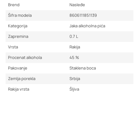
Brend
Nasleđe
Šifra modela
8606111851139
Kategorija
Jaka alkoholna pića
Zapremina
0.7
L
Vrsta
Rakija
Procenat alkohola
45
%
Pakovanje
Staklena boca
Zemlja porekla
Srbija
Rakija vrsta
Šljiva