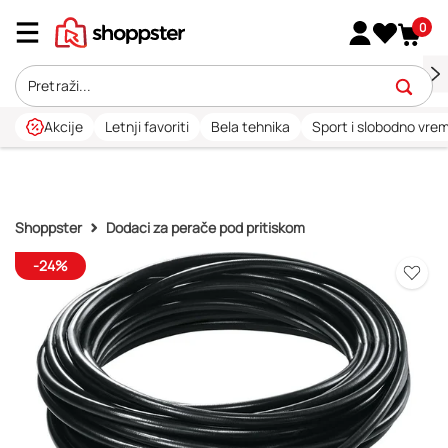
0
Akcije
Letnji favoriti
Bela tehnika
Sport i slobodno vre
Shoppster
Dodaci za perače pod pritiskom
-24%