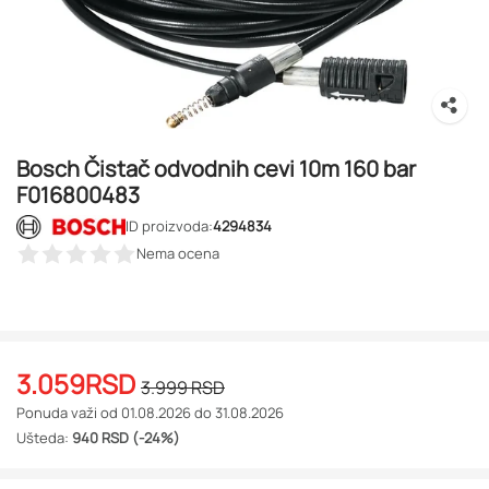
Bosch Čistač odvodnih cevi 10m 160 bar
F016800483
ID proizvoda:
4294834
Nema ocena
3.059
RSD
3.999
RSD
Ponuda važi od 01.08.2026 do 31.08.2026
Ušteda:
940 RSD (-24%)