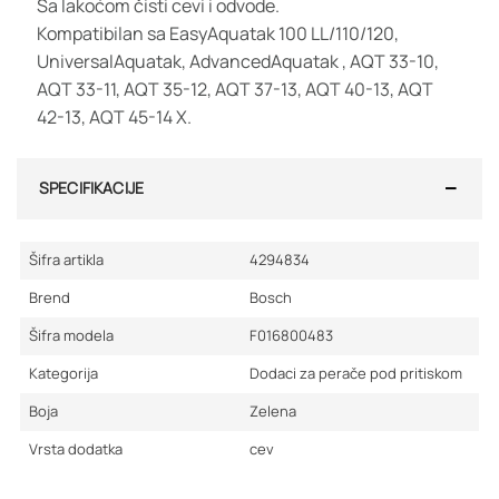
Sa lakoćom čisti cevi i odvode.
Kompatibilan sa EasyAquatak 100 LL/110/120,
UniversalAquatak, AdvancedAquatak , AQT 33-10,
AQT 33-11, AQT 35-12, AQT 37-13, AQT 40-13, AQT
42-13, AQT 45-14 X.
SPECIFIKACIJE
Šifra artikla
4294834
Brend
Bosch
Šifra modela
F016800483
Kategorija
Dodaci za perače pod pritiskom
Boja
Zelena
Vrsta dodatka
cev