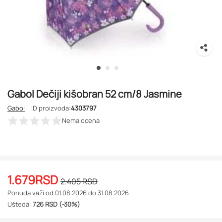
Gabol Dečiji kišobran 52 cm/8 Jasmine
Gabol
ID proizvoda:
4303797
Nema ocena
1.679
RSD
2.405
RSD
Ponuda važi od 01.08.2026 do 31.08.2026
Ušteda:
726 RSD (-30%)