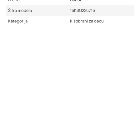
Šifra modela
16KSG226716
Kategorija
Kišobrani za decu