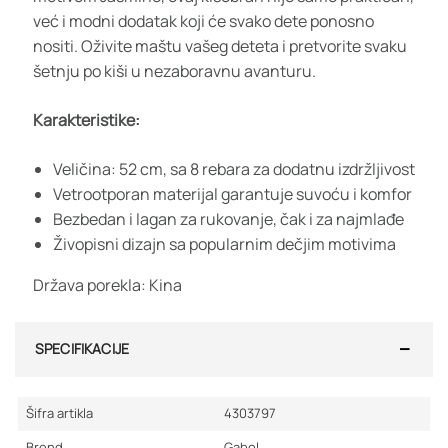
već i modni dodatak koji će svako dete ponosno
nositi. Oživite maštu vašeg deteta i pretvorite svaku
šetnju po kiši u nezaboravnu avanturu.
Karakteristike:
Veličina: 52 cm, sa 8 rebara za dodatnu izdržljivost
Vetrootporan materijal garantuje suvoću i komfor
Bezbedan i lagan za rukovanje, čak i za najmlađe
Živopisni dizajn sa popularnim dečjim motivima
Država porekla: Kina
SPECIFIKACIJE
Šifra artikla
4303797
Brend
Gabol