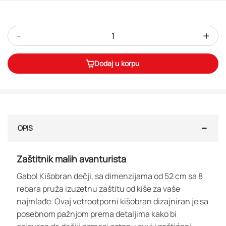
-
+
Dodaj u korpu
OPIS
Zaštitnik malih avanturista
Gabol Kišobran dečji, sa dimenzijama od 52 cm sa 8
rebara pruža izuzetnu zaštitu od kiše za vaše
najmlađe. Ovaj vetrootporni kišobran dizajniran je sa
posebnom pažnjom prema detaljima kako bi