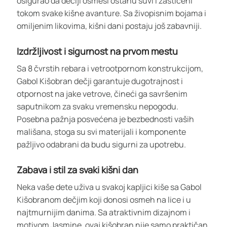
osigurao da dečiji osmesi ostanu suvi i zaštićeni
tokom svake kišne avanture. Sa živopisnim bojama i
omiljenim likovima, kišni dani postaju još zabavniji.
Izdržljivost i sigurnost na prvom mestu
Sa 8 čvrstih rebara i vetrootpornom konstrukcijom,
Gabol Kišobran dečji garantuje dugotrajnost i
otpornost na jake vetrove, čineći ga savršenim
saputnikom za svaku vremensku nepogodu.
Posebna pažnja posvećena je bezbednosti vaših
mališana, stoga su svi materijali i komponente
pažljivo odabrani da budu sigurni za upotrebu.
Zabava i stil za svaki kišni dan
Neka vaše dete uživa u svakoj kapljici kiše sa Gabol
Kišobranom dečjim koji donosi osmeh na lice i u
najtmurnijim danima. Sa atraktivnim dizajnom i
motivom Jasmine, ovaj kišobran nije samo praktičan,