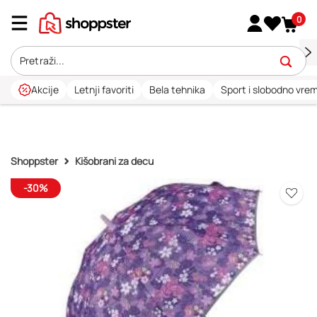
0
Akcije
Letnji favoriti
Bela tehnika
Sport i slobodno vre
Shoppster
Kišobrani za decu
-30%