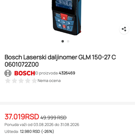
Bosch Laserski daljinomer GLM 150-27 C
0601072Z00
ID proizvoda:
4326469
Nema ocena
37.019
RSD
49.999
RSD
Ponuda važi od 03.08.2026 do 31.08.2026
Ušteda:
12.980 RSD (-26%)