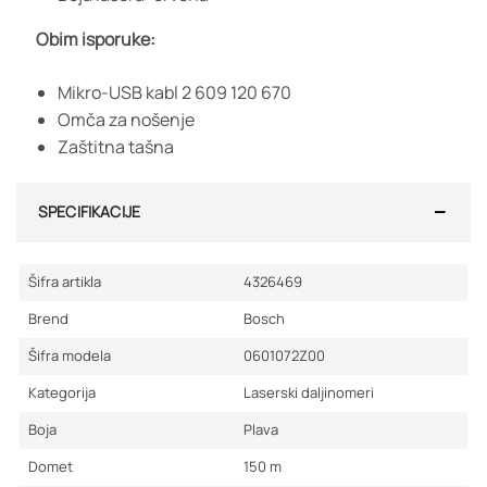
Obim isporuke:
Mikro-USB kabl
2 609 120 670
Omča za nošenje
Zaštitna tašna
SPECIFIKACIJE
Šifra artikla
4326469
Brend
Bosch
Šifra modela
0601072Z00
Kategorija
Laserski daljinomeri
Boja
Plava
Domet
150
m