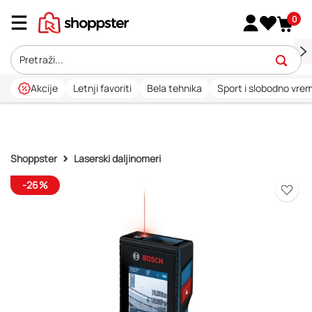
0
Akcije
Letnji favoriti
Bela tehnika
Sport i slobodno vre
Shoppster
Laserski daljinomeri
-26%