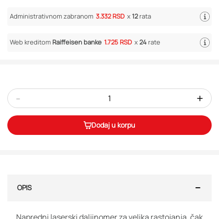
Administrativnom zabranom
3.332 RSD
x
12
rata
Web kreditom
Raiffeisen banke
1.725 RSD
x
24
rate
-
+
Dodaj u korpu
OPIS
Napredni laserski daljinomer za velika rastojanja, čak