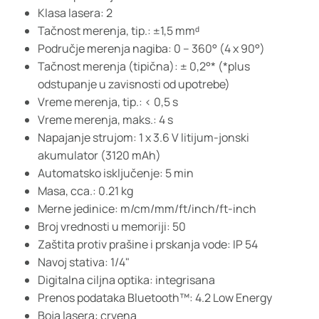
Klasa lasera: 2
Tačnost merenja, tip.: ±1,5 mmᵈ
Područje merenja nagiba: 0 – 360° (4 x 90°)
Tačnost merenja (tipična): ± 0,2°* (*plus
odstupanje u zavisnosti od upotrebe)
Vreme merenja, tip.: < 0,5 s
Vreme merenja, maks.: 4 s
Napajanje strujom: 1 x 3.6 V litijum-jonski
akumulator (3120 mAh)
Automatsko isključenje: 5 min
Masa, cca.: 0.21 kg
Merne jedinice: m/cm/mm/ft/inch/ft-inch
Broj vrednosti u memoriji: 50
Zaštita protiv prašine i prskanja vode: IP 54
Navoj stativa: 1/4"
Digitalna ciljna optika: integrisana
Prenos podataka Bluetooth™: 4.2 Low Energy
Boja lasera: crvena