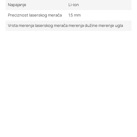
Napajanje
Li-ion
Preciznost laserskog merača
1.5
mm
Vrsta merenja laserskog merača
merenja dužine
merenje ugla