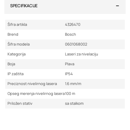
SPECIFIKACIJE
Šifra artikla
4326470
Brend
Bosch
Šifra modela
0601068002
Kategorija
Laseri za nivelaciju
Boja
Plava
IP zaštita
IP54
Preciznost nivelirnog lasera
1.6
mm/m
Opseg merenja nivelirnog lasera
100
m
Priložen stativ
sa stalkom