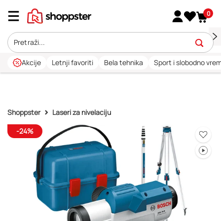
0
Akcije
Letnji favoriti
Bela tehnika
Sport i slobodno vre
Shoppster
Laseri za nivelaciju
-24%