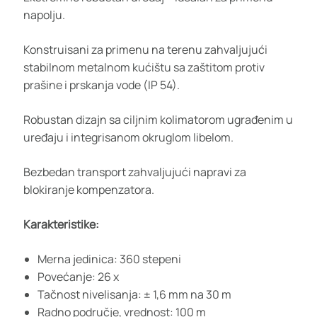
napolju.
Konstruisani za primenu na terenu zahvaljujući
stabilnom metalnom kućištu sa zaštitom protiv
prašine i prskanja vode (IP 54).
Robustan dizajn sa ciljnim kolimatorom ugrađenim u
uređaju i integrisanom okruglom libelom.
Bezbedan transport zahvaljujući napravi za
blokiranje kompenzatora.
Karakteristike:
Merna jedinica: 360 stepeni
Povećanje: 26 x
Tačnost nivelisanja: ± 1,6 mm na 30 m
Radno područje, vrednost: 100 m