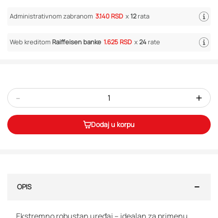
Administrativnom zabranom
3.140 RSD
x
12
rata
Web kreditom
Raiffeisen banke
1.625 RSD
x
24
rate
-
+
Dodaj u korpu
OPIS
Ekstremno robustan uređaj – idealan za primenu