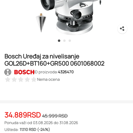
Bosch Uređaj za nivelisanje
GOL26D+BT160+GR500 0601068002
ID proizvoda:
4326470
Nema ocena
34.889
RSD
45.999
RSD
Ponuda važi od 03.08.2026 do 31.08.2026
Ušteda:
11.110 RSD (-24%)