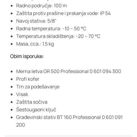
Radno područje: 100 m
Zaštita protiv prašine i prskanja vode: IP 54
Navoj stativa: 5/8"
Radna temperatura: -10 – 50 °C
Temperatura skladištenja: -20 – 70 °C
Masa, cca.: 1.5 kg
Obim isporuke:
Merna letva GR 500 Professional 0 601 094 300
Profi kofer
Trn za podešavanje
Visak
Zaštita sočiva
Šestougaoni ključ
Građevinski stativ BT 160 Professional 0 601 091
200