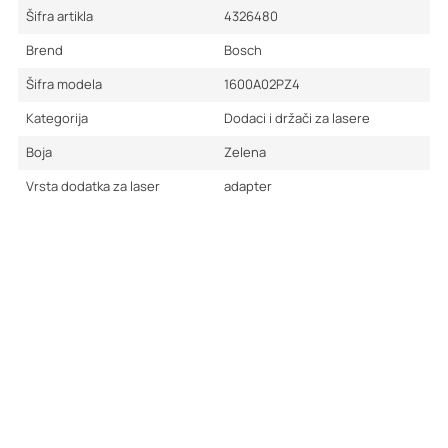
Šifra artikla
4326480
Brend
Bosch
Šifra modela
1600A02PZ4
Kategorija
Dodaci i držači za lasere
Boja
Zelena
Vrsta dodatka za laser
adapter