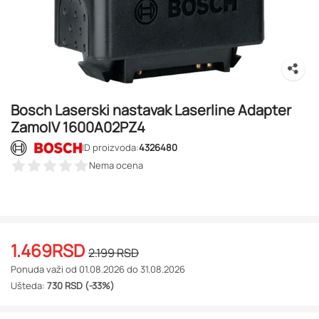
Bosch Laserski nastavak Laserline Adapter
ZamoIV 1600A02PZ4
ID proizvoda:
4326480
Nema ocena
1.469
RSD
2.199
RSD
Ponuda važi od 01.08.2026 do 31.08.2026
Ušteda:
730 RSD (-33%)