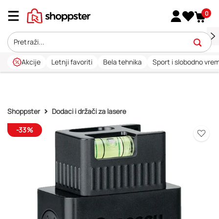
0
Akcije
Letnji favoriti
Bela tehnika
Sport i slobodno vre
Shoppster
Dodaci i držači za lasere
-33%