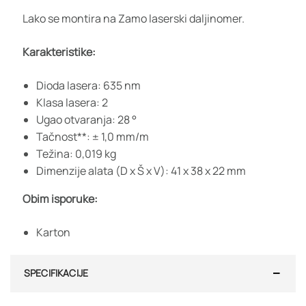
Lako se montira na Zamo laserski daljinomer.
Karakteristike:
Dioda lasera: 635 nm
Klasa lasera: 2
Ugao otvaranja: 28 °
Tačnost**: ± 1,0 mm/m
Težina: 0,019 kg
Dimenzije alata (D x Š x V): 41 x 38 x 22 mm
Obim isporuke:
Karton
SPECIFIKACIJE