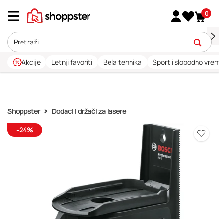
0
Akcije
Letnji favoriti
Bela tehnika
Sport i slobodno vre
Shoppster
Dodaci i držači za lasere
-24%