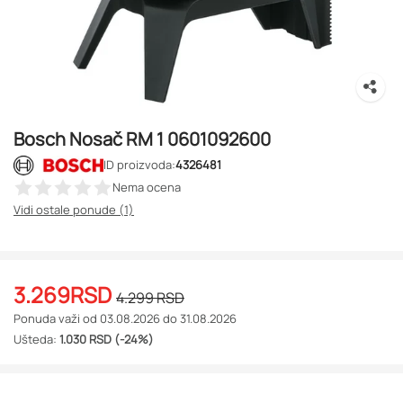
Bosch Nosač RM 1 0601092600
ID proizvoda:
4326481
Nema ocena
Vidi ostale ponude (1)
3.269
RSD
4.299
RSD
Ponuda važi od 03.08.2026 do 31.08.2026
Ušteda:
1.030 RSD (-24%)