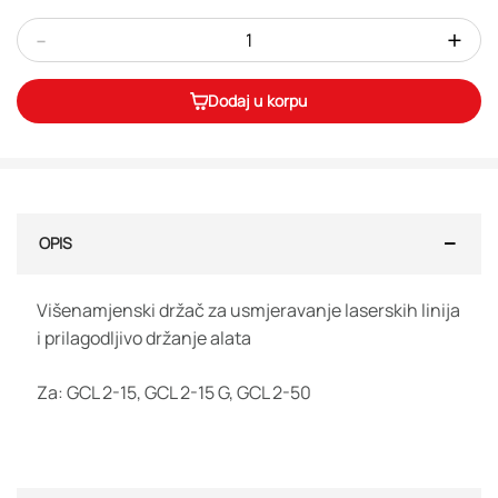
-
+
Dodaj u korpu
OPIS
Višenamjenski držač za usmjeravanje laserskih linija
i prilagodljivo držanje alata
Za: GCL 2-15, GCL 2-15 G, GCL 2-50