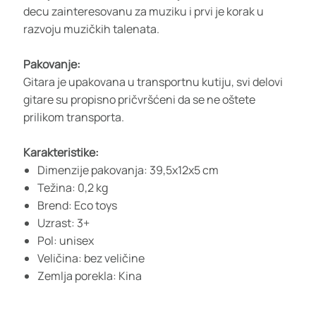
decu zainteresovanu za muziku i prvi je korak u
razvoju muzičkih talenata.
Pakovanje:
Gitara je upakovana u transportnu kutiju, svi delovi
gitare su propisno pričvršćeni da se ne oštete
prilikom transporta.
Karakteristike:
Dimenzije pakovanja: 39,5x12x5 cm
Težina: 0,2 kg
Brend: Eco toys
Uzrast: 3+
Pol: unisex
Veličina: bez veličine
Zemlja porekla: Kina