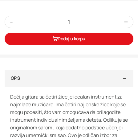
-
+
Dodaj u korpu
OPIS
Dečija gitara sa četiri žice je idealan instrument za
najmlađe muzičare. Ima četiri najlonske žice koje se
mogu podesiti, što vam omogućava da prilagodite
instrument individualnim željama deteta. Odlikuje se
originalnom šarom , koja dodatno podstiče učenje i
razvija umetnički smisao. Ovo je odličan izbor za