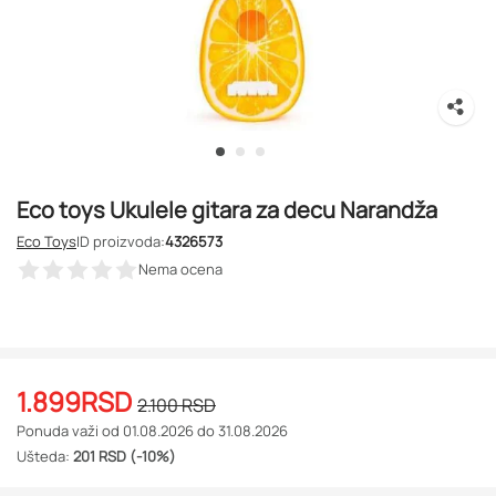
Eco toys Ukulele gitara za decu Narandža
Eco Toys
ID proizvoda:
4326573
Nema ocena
1.899
RSD
2.100
RSD
Ponuda važi od 01.08.2026 do 31.08.2026
Ušteda:
201 RSD (-10%)