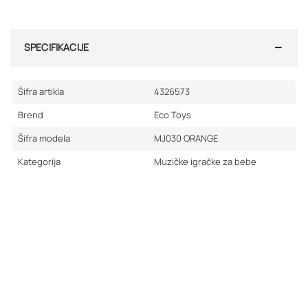
SPECIFIKACIJE
Šifra artikla
4326573
Brend
Eco Toys
Šifra modela
MJ030 ORANGE
Kategorija
Muzičke igračke za bebe