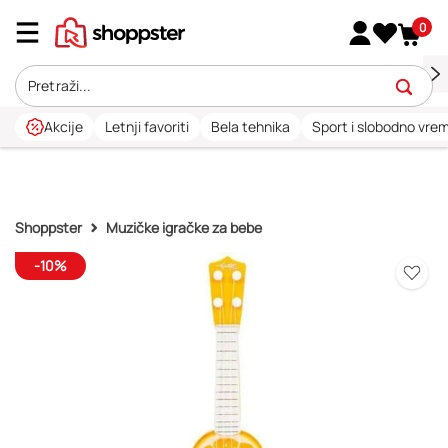
0
Akcije
Letnji favoriti
Bela tehnika
Sport i slobodno vre
Shoppster
Muzičke igračke za bebe
-10%