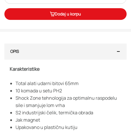
Dodaj u korpu
OPIS
Karakteristike
Total alati udarni bitovi 65mm
10 komada u setu PH2
Shock Zone tehnologija za optimalnu raspodelu
sile i smanjuje lom vrha
S2 industrijski čelik, termička obrada
Jak magnet
Upakovano u plastičnu kutiju