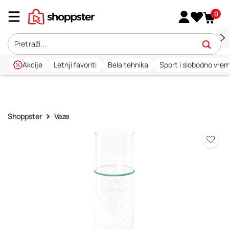
0
Akcije
Letnji favoriti
Bela tehnika
Sport i slobodno vre
Shoppster
Vaze