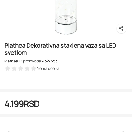
Plathea Dekorativna staklena vaza sa LED
svetlom
Plathea
ID proizvoda:
4327553
Nema ocena
4.199
RSD