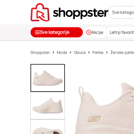
Sve kategor
Sve kategorije
Akcije
Letnji favorit
Shoppster
Moda
Obuća
Patike
Ženske patik