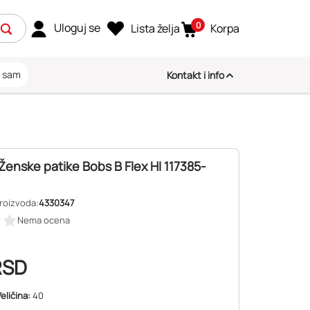
0
Uloguj se
Lista želja
Korpa
i sam
Kontakt i info
enske patike Bobs B Flex HI 117385-
proizvoda:
4330347
Nema ocena
RSD
eličina:
40