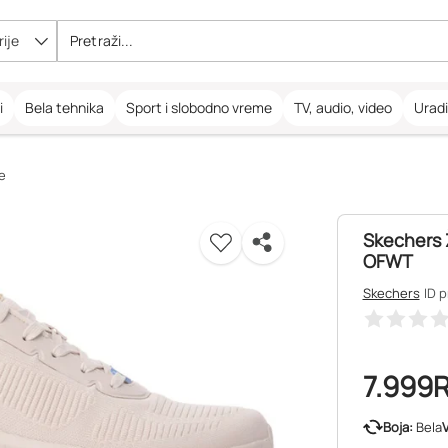
ije
i
Bela tehnika
Sport i slobodno vreme
TV, audio, video
Urad
e
Skechers Ž
OFWT
Skechers
ID 
7.999
Boja:
Bela
V