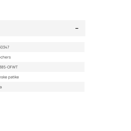
30347
echers
7385-OFWT
ske patike
a