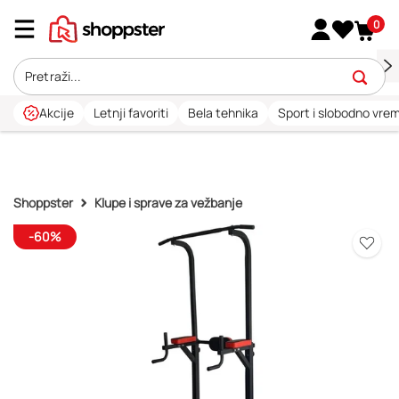
0
Akcije
Letnji favoriti
Bela tehnika
Sport i slobodno vre
Shoppster
Klupe i sprave za vežbanje
-60%