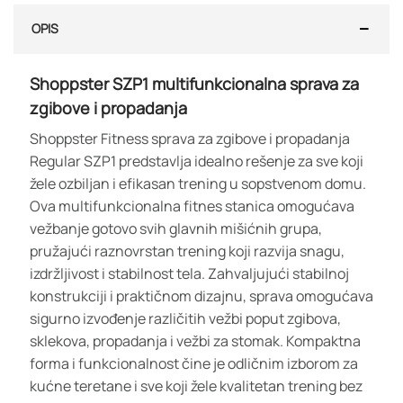
OPIS
Shoppster SZP1 multifunkcionalna sprava za
zgibove i propadanja
Shoppster Fitness sprava za zgibove i propadanja
Regular SZP1 predstavlja idealno rešenje za sve koji
žele ozbiljan i efikasan trening u sopstvenom domu.
Ova multifunkcionalna fitnes stanica omogućava
vežbanje gotovo svih glavnih mišićnih grupa,
pružajući raznovrstan trening koji razvija snagu,
izdržljivost i stabilnost tela. Zahvaljujući stabilnoj
konstrukciji i praktičnom dizajnu, sprava omogućava
sigurno izvođenje različitih vežbi poput zgibova,
sklekova, propadanja i vežbi za stomak. Kompaktna
forma i funkcionalnost čine je odličnim izborom za
kućne teretane i sve koji žele kvalitetan trening bez