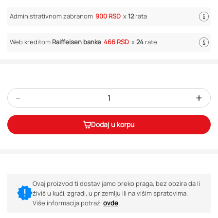
Administrativnom zabranom
900 RSD
x
12
rata
Web kreditom
Raiffeisen banke
466 RSD
x
24
rate
-
+
Dodaj u korpu
Ovaj proizvod ti dostavljamo preko praga, bez obzira da li
živiš u kući, zgradi, u prizemlju ili na višim spratovima.
Više informacija potraži
ovde
.