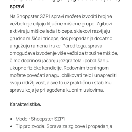
spravi
Na Shoppster SZP1 spravi možete izvoditi brojne
vežbe koje ciljaju ključne mišićne grupe. Zgibovi
aktiviraju mišiće leđa i biceps, sklekovi razvijaju
grudne mišiće i triceps, dok propadanja dodatno
angažuju ramena i ruke. Pored toga, sprava
omogućava izvođenje više vežbi za trbušne mišiće,
čime doprinosi jačanju jezgra tela i poboljšanju
ukupne fizičke kondicije. Redovnim treningom
možete povećati snagu, oblikovati telo i unaprediti
svoju izdržljivost, a sve to uz praktičnu i stabilnu
spravu koja je prilagođena kućnim uslovima.
Karakteristike:
Model: Shoppster SZP1
Tip proizvoda: Sprava za zgibove i propadanja