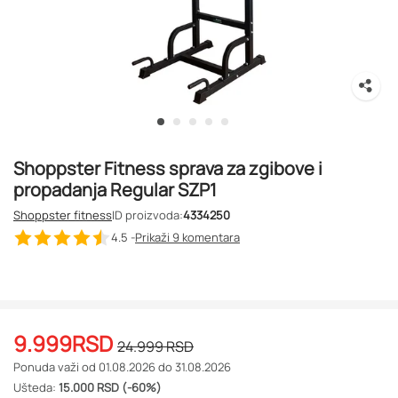
Shoppster Fitness sprava za zgibove i
propadanja Regular SZP1
Shoppster fitness
ID proizvoda:
4334250
4.5 -
Prikaži 9
komentara
9.999
RSD
24.999
RSD
Ponuda važi od 01.08.2026 do 31.08.2026
Ušteda:
15.000 RSD (-60%)