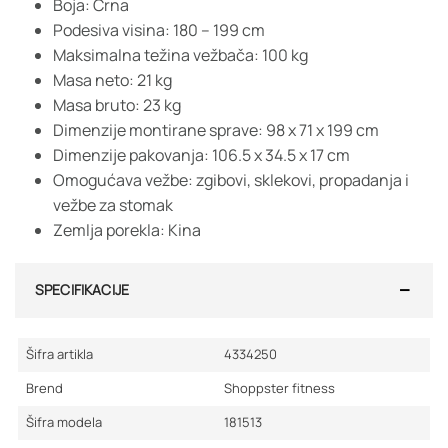
Boja: Crna
Podesiva visina: 180 – 199 cm
Maksimalna težina vežbača: 100 kg
Masa neto: 21 kg
Masa bruto: 23 kg
Dimenzije montirane sprave: 98 x 71 x 199 cm
Dimenzije pakovanja: 106.5 x 34.5 x 17 cm
Omogućava vežbe: zgibovi, sklekovi, propadanja i
vežbe za stomak
Zemlja porekla: Kina
SPECIFIKACIJE
Šifra artikla
4334250
Brend
Shoppster fitness
Šifra modela
181513