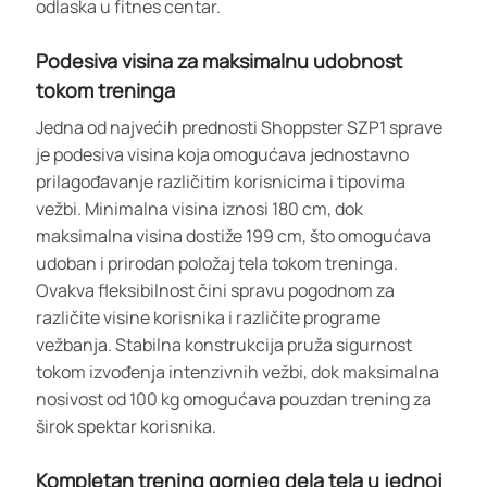
odlaska u fitnes centar.
Podesiva visina za maksimalnu udobnost
tokom treninga
Jedna od najvećih prednosti Shoppster SZP1 sprave
je podesiva visina koja omogućava jednostavno
prilagođavanje različitim korisnicima i tipovima
vežbi. Minimalna visina iznosi 180 cm, dok
maksimalna visina dostiže 199 cm, što omogućava
udoban i prirodan položaj tela tokom treninga.
Ovakva fleksibilnost čini spravu pogodnom za
različite visine korisnika i različite programe
vežbanja. Stabilna konstrukcija pruža sigurnost
tokom izvođenja intenzivnih vežbi, dok maksimalna
nosivost od 100 kg omogućava pouzdan trening za
širok spektar korisnika.
Kompletan trening gornjeg dela tela u jednoj