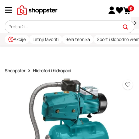
0
Akcije
Letnji favoriti
Bela tehnika
Sport i slobodno vre
Shoppster
Hidrofori i hidropaci