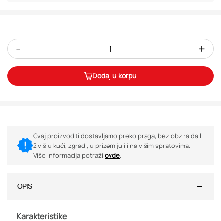
-
+
Dodaj u korpu
Ovaj proizvod ti dostavljamo preko praga, bez obzira da li
živiš u kući, zgradi, u prizemlju ili na višim spratovima.
Više informacija potraži
ovde
.
OPIS
Karakteristike