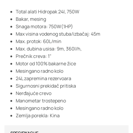
Total alati Hidropak 24l, 750W
Bakar, mesing
Snaga motora: 750W(1HP)
Max visina vodenog stuba/izbačaj: 45m
Max. protok: 60L/min
Max. dubina usisa: 9m, 360l/h,
Prečnik creva: 1"
Motor od 100% bakarne žice
Mesingano radno kolo
24L zapremina rezervoara
Sigurnosni prekidač pritiska
Nerđajuće crevo
Manometar trostepeno
Mesingano radno kolo
Zemlja porekla: Kina