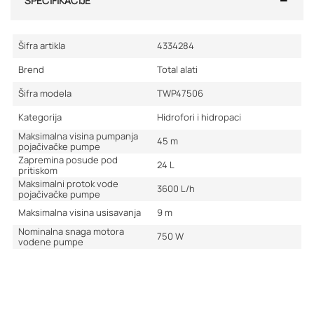
SPECIFIKACIJE
Šifra artikla
4334284
Brend
Total alati
Šifra modela
TWP47506
Kategorija
Hidrofori i hidropaci
Maksimalna visina pumpanja
45
m
pojačivačke pumpe
Zapremina posude pod
24
L
pritiskom
Maksimalni protok vode
3600
L/h
pojačivačke pumpe
Maksimalna visina usisavanja
9
m
Nominalna snaga motora
750
W
vodene pumpe