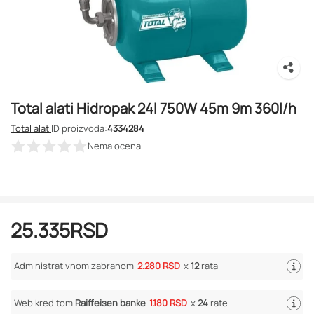
Total alati Hidropak 24l 750W 45m 9m 360l/h
Total alati
ID proizvoda:
4334284
Nema ocena
25.335
RSD
Administrativnom zabranom
2.280 RSD
x
12
rata
Web kreditom
Raiffeisen banke
1.180 RSD
x
24
rate