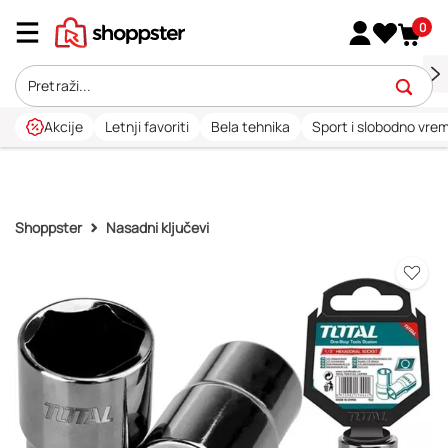
0
Akcije
Letnji favoriti
Bela tehnika
Sport i slobodno vre
Shoppster
Nasadni ključevi