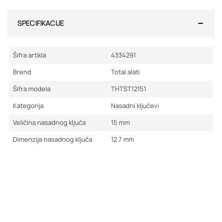
SPECIFIKACIJE
Šifra artikla
4334291
Brend
Total alati
Šifra modela
THTST12151
Kategorija
Nasadni ključevi
Veličina nasadnog ključa
15
mm
Dimenzija nasadnog ključa
12.7
mm