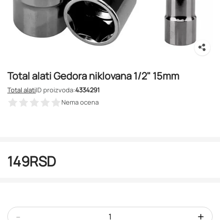
Total alati Gedora niklovana 1/2" 15mm
Total alati
ID proizvoda:
4334291
Nema ocena
149
RSD
-
+