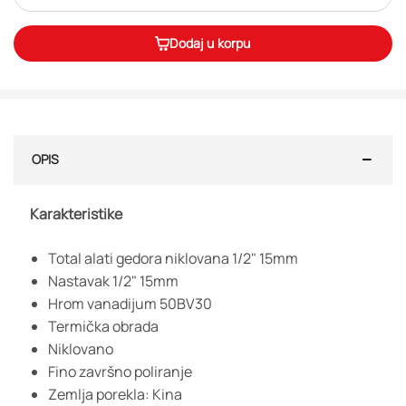
Dodaj u korpu
OPIS
Karakteristike
Total alati gedora niklovana 1/2" 15mm
Nastavak 1/2" 15mm
Hrom vanadijum 50BV30
Termička obrada
Niklovano
Fino završno poliranje
Zemlja porekla: Kina