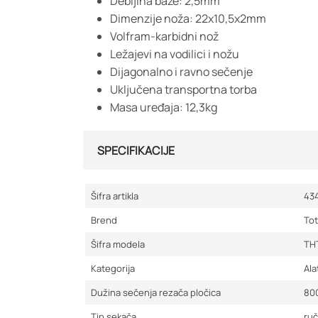
Debljina baze: 2,5mm
Dimenzije noža: 22x10,5x2mm
Volfram-karbidni nož
Ležajevi na vodilici i nožu
Dijagonalno i ravno sečenje
Uključena transportna torba
Masa uređaja: 12,3kg
SPECIFIKACIJE
Šifra artikla
43
Brend
Tot
Šifra modela
TH
Kategorija
Ala
Dužina sečenja rezača pločica
80
Tip sekača
ruč