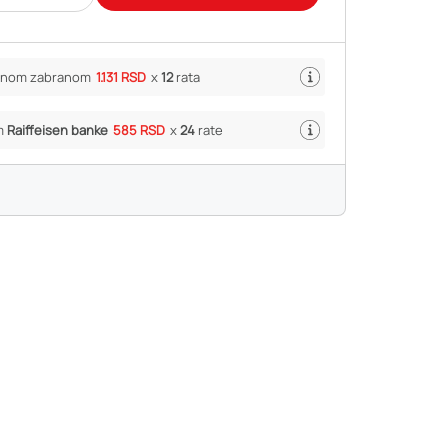
ivnom zabranom
1.131 RSD
x
12
rata
m
Raiffeisen banke
585 RSD
x
24
rate