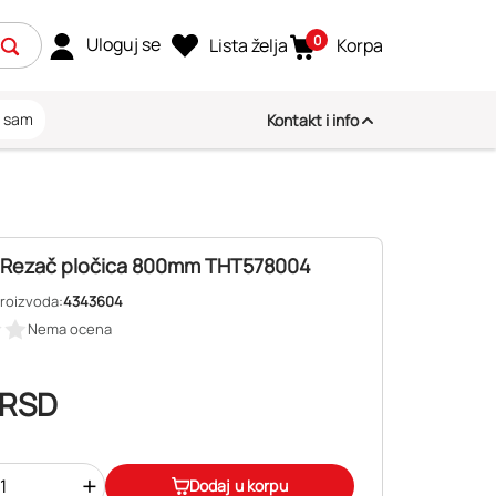
0
Uloguj se
Lista želja
Korpa
i sam
Kontakt i info
ti Rezač pločica 800mm THT578004
proizvoda:
4343604
Nema ocena
RSD
+
Dodaj u korpu