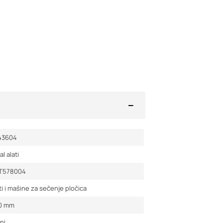
43604
al alati
T578004
ti i mašine za sečenje pločica
0
mm
ni