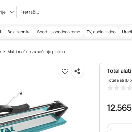
ije
i
Bela tehnika
Sport i slobodno vreme
TV, audio, video
Urad
e
Alati i mašine za sečenje pločica
Total ala
Total alati
ID 
12.565
-