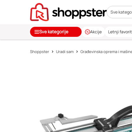
Sve kategor
Sve kategorije
Akcije
Letnji favorit
Shoppster
Uradi sam
Građevinska oprema i mašin