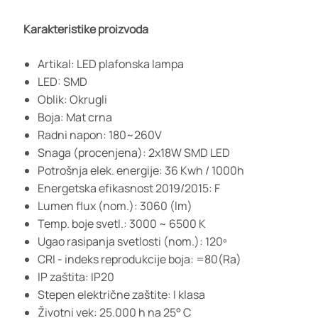
Karakteristike proizvoda
Artikal: LED plafonska lampa
LED: SMD
Oblik: Okrugli
Boja: Mat crna
Radni napon: 180~260V
Snaga (procenjena): 2x18W SMD LED
Potrošnja elek. energije: 36 Kwh / 1000h
Energetska efikasnost 2019/2015: F
Lumen flux (nom.): 3060 (lm)
Temp. boje svetl.: 3000 ~ 6500 K
Ugao rasipanja svetlosti (nom.): 120º
CRI - indeks reprodukcije boja: =80(Ra)
IP zaštita: IP20
Stepen električne zaštite: I klasa
Životni vek: 25.000 h na 25° C