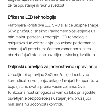
želite opuštanje ili radnu svetlost.
Efikasna LED tehnologija
Plafonjera koristi dve LED SMD sijalice ukupne snage
36W, pružajući snažno i ravnomerno osvetljenje uz
minimalnu potrošnju energije. LED tehnologija
osigurava dug vek trajanja i pouzdane performanse,
smanjujući potrebu za čestom zamenom sijalica i
obezbeđujući stabilno osvetljenje visokog kvaliteta.
Daljinski upravljač za jednostavno upravljanje
Uz daljinski upravljač 2.4G, možete jednostavno
kontrolisati osvetljenje, prilagođavajući temperaturu
boje i jačinu svetla prema vašim željama. Ova
funkcionalnost omogućava vam da lako prilagodite
osvetljenje bez potrebe za ustajanjem, pružajući
maksimalnu udobnost i kontrolu.