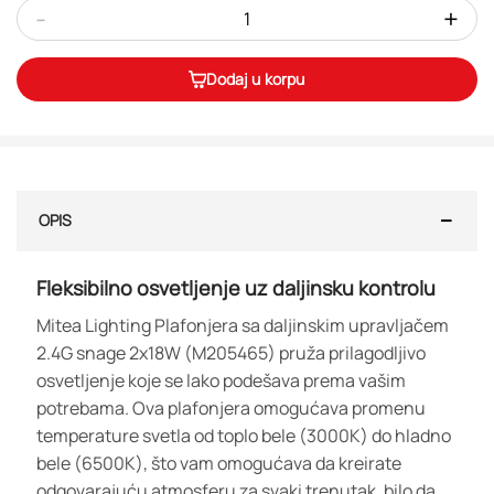
-
+
Dodaj u korpu
OPIS
Fleksibilno osvetljenje uz daljinsku kontrolu
Mitea Lighting Plafonjera sa daljinskim upravljačem
2.4G snage 2x18W (M205465) pruža prilagodljivo
osvetljenje koje se lako podešava prema vašim
potrebama. Ova plafonjera omogućava promenu
temperature svetla od toplo bele (3000K) do hladno
bele (6500K), što vam omogućava da kreirate
odgovarajuću atmosferu za svaki trenutak, bilo da