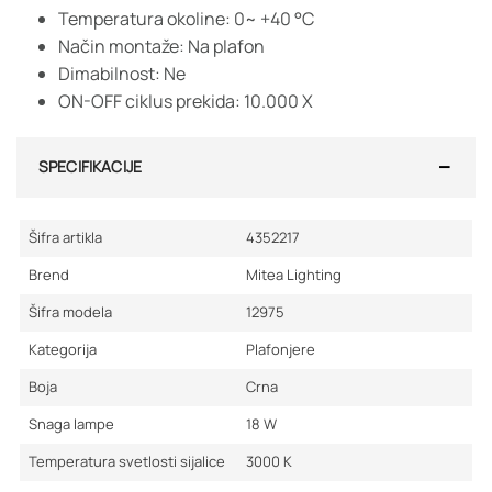
Temperatura okoline: 0~ +40 °C
Način montaže: Na plafon
Dimabilnost: Ne
ON-OFF ciklus prekida: 10.000 X
SPECIFIKACIJE
Šifra artikla
4352217
Brend
Mitea Lighting
Šifra modela
12975
Kategorija
Plafonjere
Boja
Crna
Snaga lampe
18
W
Temperatura svetlosti sijalice
3000
K