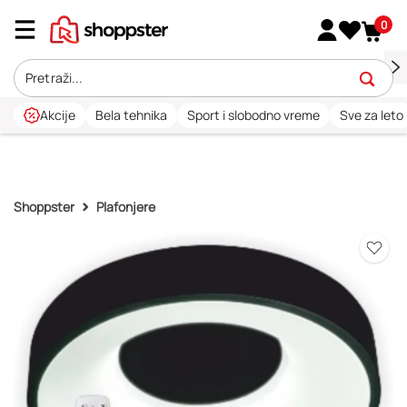
0
Akcije
Bela tehnika
Sport i slobodno vreme
Sve za leto
Shoppster
Plafonjere