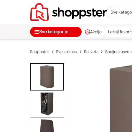
Sve kategor
Sve kategorije
Akcije
Letnji favorit
Shoppster
Sve za kuću
Rasveta
Spoljna rasvet