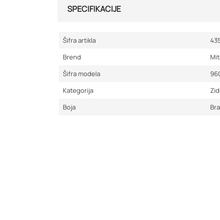
SPECIFIKACIJE
Šifra artikla
43
Brend
Mit
Šifra modela
96
Kategorija
Zid
Boja
Br