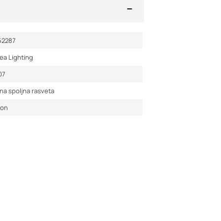
52287
ea Lighting
07
na spoljna rasveta
aon