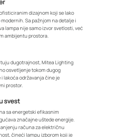
er
ofisticiranim dizajnom koji se lako
do modernih. Sa pažnjom na detalje i
va lampa nije samo izvor svetlosti, već
om ambijentu prostora.
tuju dugotrajnost, Mitea Lighting
ano osvetljenje tokom dugog
i lakoća održavanja čine je
ni prostor.
u svest
na sa energetski efikasnim
ogućava značajne uštede energije.
manjenju računa za električnu
ost, čineći lampu izborom koji je