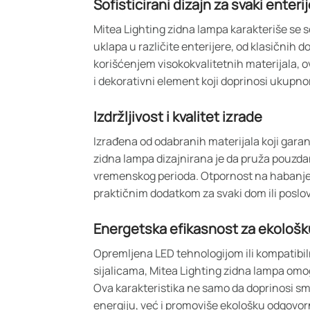
Sofisticirani dizajn za svaki enterij
Mitea Lighting zidna lampa karakteriše se s
uklapa u različite enterijere, od klasičnih 
korišćenjem visokokvalitetnih materijala, o
i dekorativni element koji doprinosi ukupn
Izdržljivost i kvalitet izrade
Izrađena od odabranih materijala koji garan
zidna lampa dizajnirana je da pruža pouzd
vremenskog perioda. Otpornost na habanje 
praktičnim dodatkom za svaki dom ili poslov
Energetska efikasnost za ekološk
Opremljena LED tehnologijom ili kompatibil
sijalicama, Mitea Lighting zidna lampa om
Ova karakteristika ne samo da doprinosi s
energiju, već i promoviše ekološku odgovorn