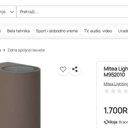
ije
i
Bela tehnika
Sport i slobodno vreme
TV, audio, video
Urad
a
Zidna spoljna rasveta
Mitea Lig
M952010
Mitea Lightin
1.700
R
Boja:
Brao