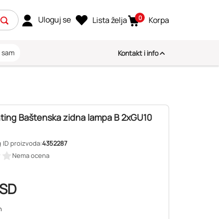
0
Uloguj se
Lista želja
Korpa
i sam
Kontakt i info
hting Baštenska zidna lampa B 2xGU10
g
ID proizvoda:
4352287
Nema ocena
SD
n