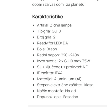
dobar i za vaš dom i za planetu.
Karakteristike
Artikal: Zidna lampa
Tip grla: GU10
Broj grla: 2
Ready for LED: DA
Boja: Braon
Radni napon: 220~240V
Izvor svetla: 2 x GU10 max.35W
Sij. uključene uz proizvod: NE
IP zaštita: IP44
Materijal: Aluminijum (Al)
Stepen električne zaštite: I klasa
Način montaže: Na zid
Dopunski opis: Fasadna