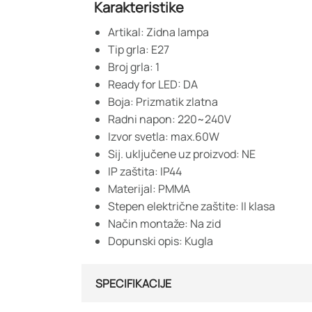
Karakteristike
Artikal: Zidna lampa
Tip grla: E27
Broj grla: 1
Ready for LED: DA
Boja: Prizmatik zlatna
Radni napon: 220~240V
Izvor svetla: max.60W
Sij. uključene uz proizvod: NE
IP zaštita: IP44
Materijal: PMMA
Stepen električne zaštite: II klasa
Način montaže: Na zid
Dopunski opis: Kugla
SPECIFIKACIJE