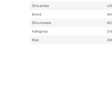
Šifra artikla
43
Brend
Mit
Šifra modela
66
Kategorija
Zid
Boja
Zla