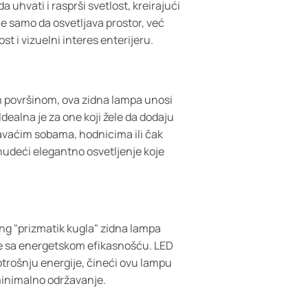
 uhvati i rasprši svetlost, kreirajući
ne samo da osvetljava prostor, već
st i vizuelni interes enterijeru.
m površinom, ova zidna lampa unosi
Idealna je za one koji žele da dodaju
avaćim sobama, hodnicima ili čak
nudeći elegantno osvetljenje koje
ing "prizmatik kugla" zidna lampa
te sa energetskom efikasnošću. LED
otrošnju energije, čineći ovu lampu
 minimalno održavanje.