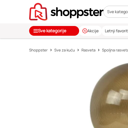
Sve kategor
Sve kategorije
Akcije
Letnji favorit
Shoppster
Sve za kuću
Rasveta
Spoljna rasvet