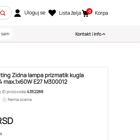
0
Uloguj se
Lista želja
Korpa
i sam
Kontakt i info
ting Zidna lampa prizmatik kugla
4 max.1x60W E27 M300012
g
ID proizvoda:
4352288
Nema ocena
RSD
a