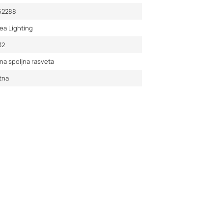
52288
ea Lighting
32
na spoljna rasveta
tna