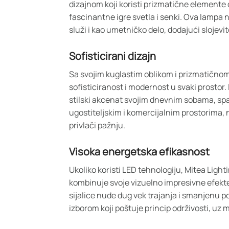
dizajnom koji koristi prizmatične elemente da
fascinantne igre svetla i senki. Ova lampa 
služi i kao umetničko delo, dodajući slojevito
Sofisticirani dizajn
Sa svojim kuglastim oblikom i prizmatično
sofisticiranost i modernost u svaki prostor. 
stilski akcenat svojim dnevnim sobama, sp
ugostiteljskim i komercijalnim prostorima, 
privlači pažnju.
Visoka energetska efikasnost
Ukoliko koristi LED tehnologiju, Mitea Light
kombinuje svoje vizuelno impresivne efek
sijalice nude dug vek trajanja i smanjenu p
izborom koji poštuje princip održivosti, uz