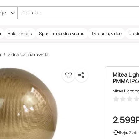
ije
i
Bela tehnika
Sport i slobodno vreme
TV, audio, video
Urad
a
Zidna spoljna rasveta
Mitea Ligh
PMMA IP4
Mitea Lightin
2.599
Boja:
Zlatn