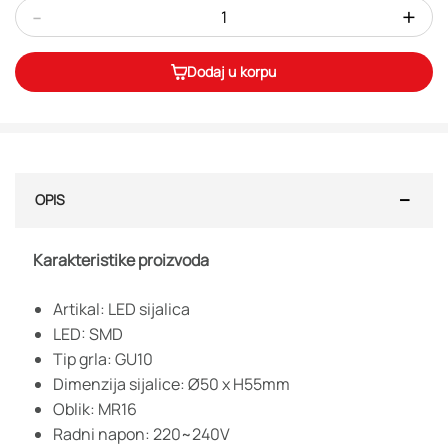
-
+
Dodaj u korpu
OPIS
Karakteristike proizvoda
Artikal: LED sijalica
LED: SMD
Tip grla: GU10
Dimenzija sijalice: Ø50 x H55mm
Oblik: MR16
Radni napon: 220~240V