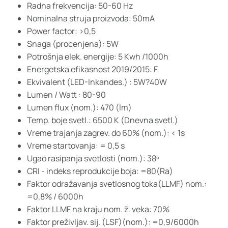
Radna frekvencija: 50-60 Hz
Nominalna struja proizvoda: 50mA
Power factor: >0,5
Snaga (procenjena): 5W
Potrošnja elek. energije: 5 Kwh /1000h
Energetska efikasnost 2019/2015: F
Ekvivalent (LED-Inkandes.) : 5W?40W
Lumen / Watt : 80-90
Lumen flux (nom.): 470 (lm)
Temp. boje svetl.: 6500 K (Dnevna svetl.)
Vreme trajanja zagrev. do 60% (nom.): < 1s
Vreme startovanja: = 0,5 s
Ugao rasipanja svetlosti (nom.): 38º
CRI - indeks reprodukcije boja: =80(Ra)
Faktor odražavanja svetlosnog toka(LLMF) nom.:
=0,8% / 6000h
Faktor LLMF na kraju nom. ž. veka: 70%
Faktor preživljav. sij. (LSF)(nom.): =0,9/6000h