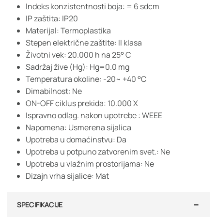
Indeks konzistentnosti boja: = 6 sdcm
IP zaštita: IP20
Materijal: Termoplastika
Stepen električne zaštite: II klasa
Životni vek: 20.000 h na 25° C
Sadržaj žive (Hg): Hg=0.0 mg
Temperatura okoline: -20~ +40 °C
Dimabilnost: Ne
ON-OFF ciklus prekida: 10.000 X
Ispravno odlag. nakon upotrebe : WEEE
Napomena: Usmerena sijalica
Upotreba u domaćinstvu: Da
Upotreba u potpuno zatvorenim svet.: Ne
Upotreba u vlažnim prostorijama: Ne
Dizajn vrha sijalice: Mat
SPECIFIKACIJE