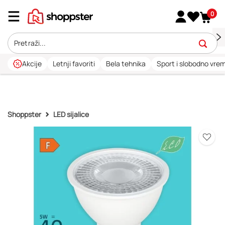
0
Akcije
Letnji favoriti
Bela tehnika
Sport i slobodno vre
Shoppster
LED sijalice