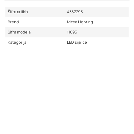
Šifra artikla
4352296
Brend
Mitea Lighting
Šifra modela
11695
Kategorija
LED sijalice