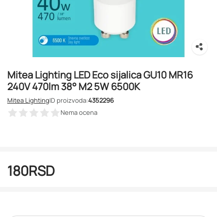
Mitea Lighting LED Eco sijalica GU10 MR16
240V 470lm 38° M2 5W 6500K
Mitea Lighting
ID proizvoda:
4352296
Nema ocena
180
RSD