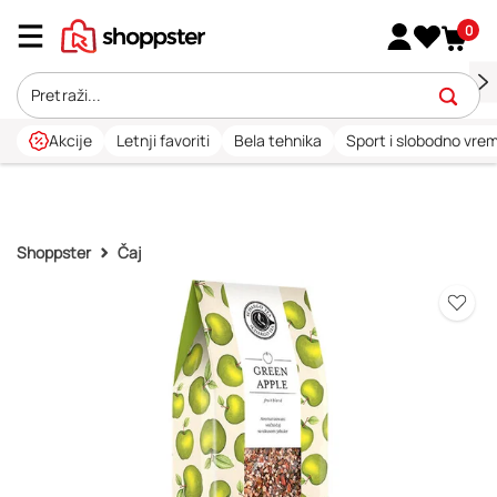
0
Akcije
Letnji favoriti
Bela tehnika
Sport i slobodno vre
Shoppster
Čaj