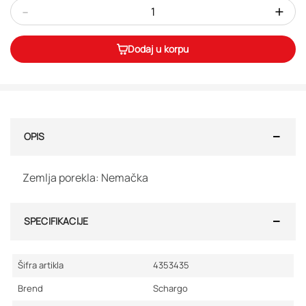
-
+
Dodaj u korpu
OPIS
Zemlja porekla: Nemačka
SPECIFIKACIJE
Šifra artikla
4353435
Brend
Schargo