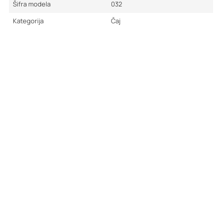
Šifra modela
032
Kategorija
Čaj