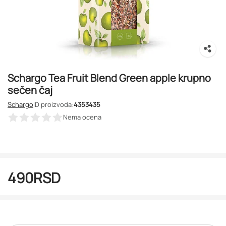
Schargo Tea Fruit Blend Green apple krupno
sečen čaj
Schargo
ID proizvoda:
4353435
Nema ocena
490
RSD