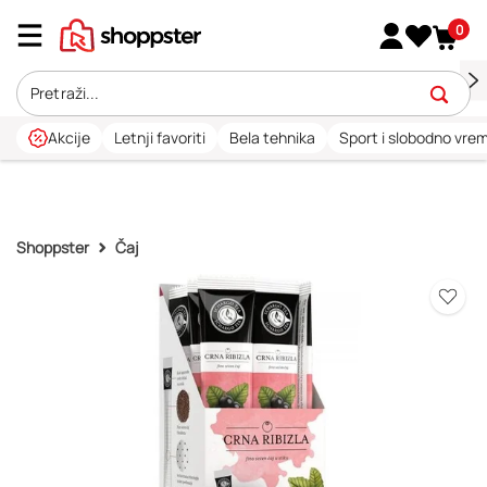
0
Akcije
Letnji favoriti
Bela tehnika
Sport i slobodno vre
Shoppster
Čaj