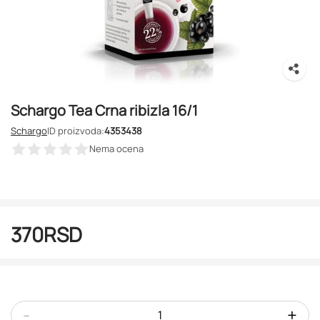
Schargo Tea Crna ribizla 16/1
Schargo
ID proizvoda:
4353438
Nema ocena
370
RSD
-
+