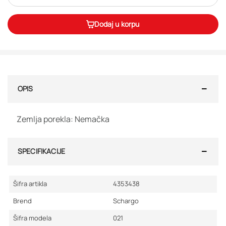
Dodaj u korpu
OPIS
Zemlja porekla: Nemačka
SPECIFIKACIJE
Šifra artikla
4353438
Brend
Schargo
Šifra modela
021