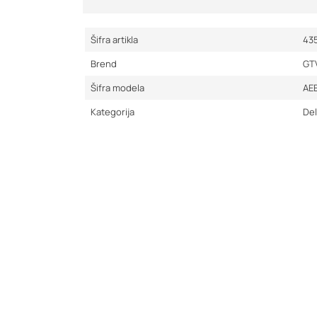
Šifra artikla
43
Brend
GT
Šifra modela
AE
Kategorija
Del