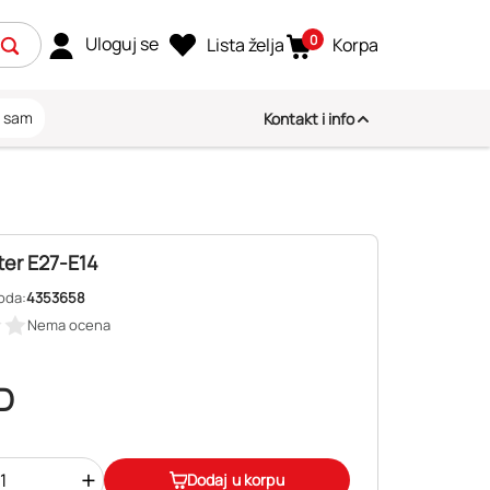
0
Uloguj se
Lista želja
Korpa
i sam
Kontakt i info
er E27-E14
oda:
4353658
Nema ocena
D
+
Dodaj u korpu