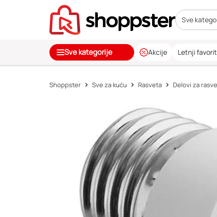
Sve kategor
Sve kategorije
Akcije
Letnji favorit
Shoppster
Sve za kuću
Rasveta
Delovi za rasv