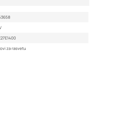
53658
V
E27E1400
ovi za rasvetu