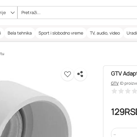
ije
i
Bela tehnika
Sport i slobodno vreme
TV, audio, video
Urad
etu
GTV Adapt
GTV
ID proizv
129
RS
-