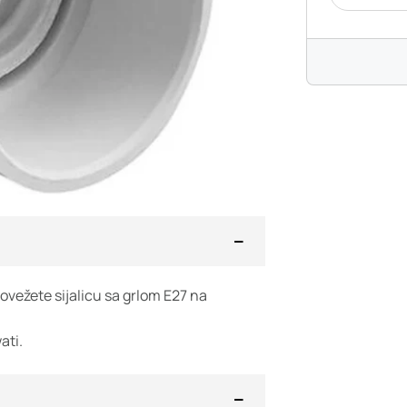
ovežete sijalicu sa grlom E27 na
ati.