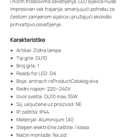
i nižim troškovima osvetljenja. LED sijalice nude
impresivan vek trajanja, smanjujući potrebu za
čestom zamjenom sijalica i pružajući ekološki
prihvatljivo osvetljenje.
Karakteristike
Artikal: Zidna lampa
Tip grla: GU10
Broj grla: 1
Ready for LED: DA
Boja: antracit:rsProductCatalog siva
Radni napon: 220~240V
Izvor svetla: GU10 max.35W
Sij. uključene uz proizvod: NE
IP zaštita: IP44
Materijal: Aluminijum (Al)
Stepen električne zaštite: I klasa
Način montaže: Na zid