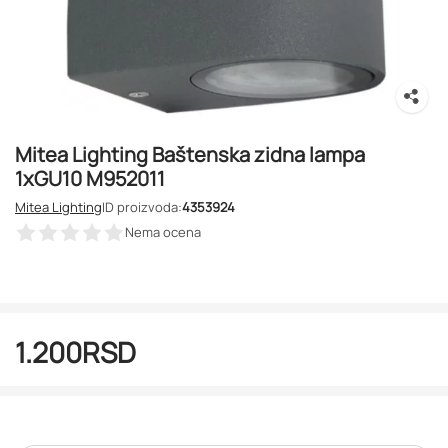
Mitea Lighting Baštenska zidna lampa
1xGU10 M952011
Mitea Lighting
ID proizvoda:
4353924
Nema ocena
1.200
RSD