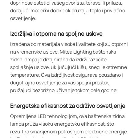
doprinose estetici vašeg dvorišta, terase ili prilaza,
dodajući moderni dodir dok pružaju toplo i privlačno
osvetljenje.
Izdržljiva i otporna na spoljne uslove
Izrađena od materijala visoke kvalitete koji su otporni
na vremenske uslove, Mitea Lighting baštenska
zidna lampa je dizajnirana da izdrži različite
spoljašnje uslove, uključujući kišu, sneg i ekstremne
temperature. Ova izdržljivost osigurava pouzdano i
dugotrajno osvetljenje za vaš spoljni prostor,
pružajući bezbrižno uživanje tokom cele godine.
Energetska efikasnost za održivo osvetljenje
Opremljena LED tehnologijom, ova baštenska zidna
lampa pruža visoku energetsku efikasnost, što
rezultira smanjenom potrošnjom električne energije