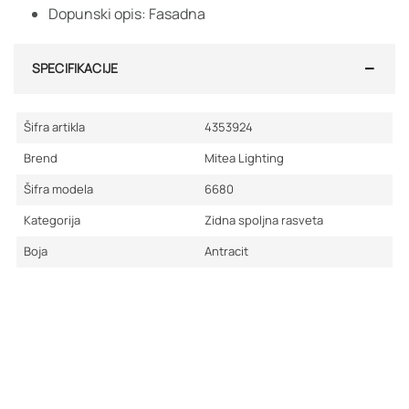
Dopunski opis: Fasadna
SPECIFIKACIJE
Šifra artikla
4353924
Brend
Mitea Lighting
Šifra modela
6680
Kategorija
Zidna spoljna rasveta
Boja
Antracit