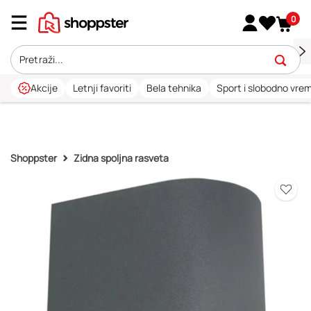
0
Akcije
Letnji favoriti
Bela tehnika
Sport i slobodno vre
Shoppster
Zidna spoljna rasveta