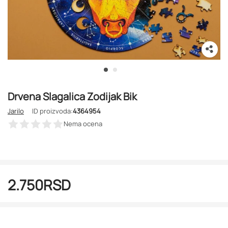
Drvena Slagalica Zodijak Bik
Jarilo
ID proizvoda:
4364954
Nema ocena
2.750
RSD