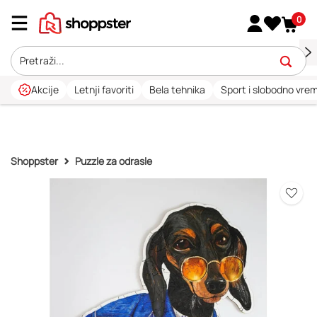
0
Akcije
Letnji favoriti
Bela tehnika
Sport i slobodno vre
Shoppster
Puzzle za odrasle