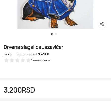
Drvena slagalica Jazavičar
Jarilo
ID proizvoda:
4364968
Nema ocena
3.200
RSD