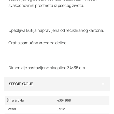
svakodnevnih predmeta iz psećeg života.
Upadljiva kutija napravljena od recikliranog kartona.
Gratis pamučna vreća za deliće.
Dimenzije sastavljene slagalice 34×35 cm
SPECIFIKACIJE
Šifra artikla
4364968
Brend
Jarilo