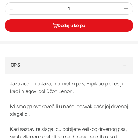
-
+
Dodaj u korpu
OPIS
Jazavičar ili ti Jaza, mali veliki pas, Hipik po profesiji
kao i njegov idol Džon Lenon.
Mi smo ga ovekovečili u našoj nesvakidašnjoj drvenoj
slagalici.
Kad sastavite slagalicu dobijete velikog drvenog psa,
sastavljenog od stotine malih pasa, raznih rasa i