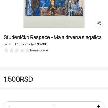
Studeničko Raspeće - Mala drvena slagalica
Jarilo
ID proizvoda:
4364983
Nema ocena
1.500
RSD
-
+