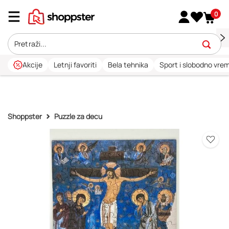
0
Akcije
Letnji favoriti
Bela tehnika
Sport i slobodno vre
Shoppster
Puzzle za decu