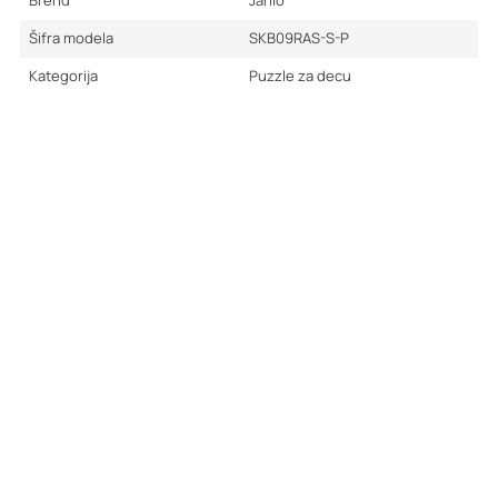
Brend
Jarilo
Šifra modela
SKB09RAS-S-P
Kategorija
Puzzle za decu