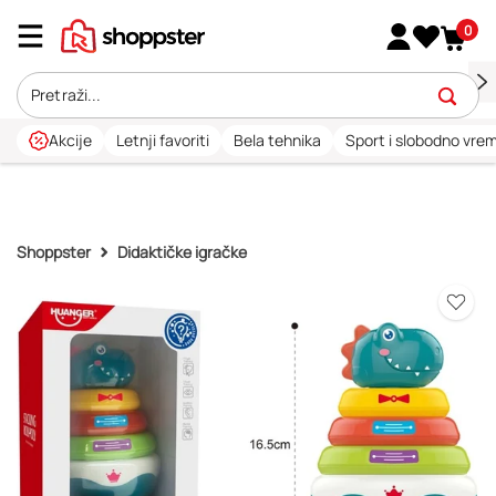
0
Akcije
Letnji favoriti
Bela tehnika
Sport i slobodno vre
Shoppster
Didaktičke igračke