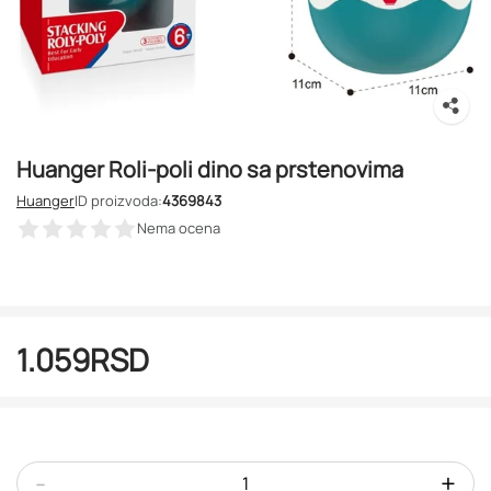
Huanger Roli-poli dino sa prstenovima
Huanger
ID proizvoda:
4369843
Nema ocena
1.059
RSD
-
+