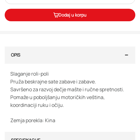
Dodaj u korpu
OPIS
Slaganje roli-poli
Pruža beskrajne sate zabave i zabave.
Savršeno za razvoj dečje mašte i ručne spretnosti.
Pomaže u poboljšanju motoričkih veština,
koordinaciji ruku i očiju.
Zemja porekla: Kina