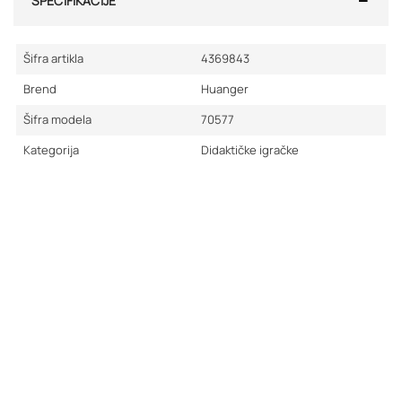
SPECIFIKACIJE
Šifra artikla
4369843
Brend
Huanger
Šifra modela
70577
Kategorija
Didaktičke igračke