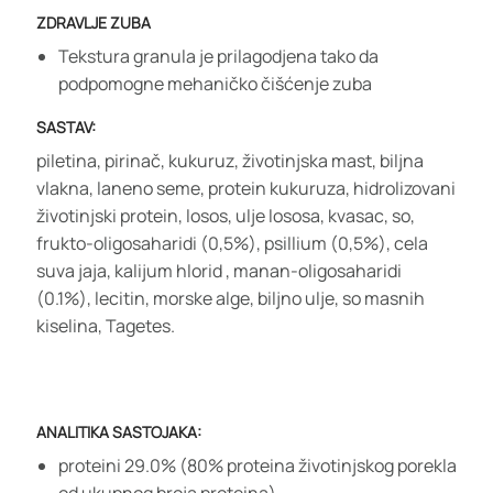
ZDRAVLJE ZUBA
Tekstura granula je prilagodjena tako da
podpomogne mehaničko čišćenje zuba
SASTAV:
piletina, pirinač, kukuruz, životinjska mast, biljna
vlakna, laneno seme, protein kukuruza, hidrolizovani
životinjski protein, losos, ulje lososa, kvasac, so,
frukto-oligosaharidi (0,5%), psillium (0,5%), cela
suva jaja, kalijum hlorid , manan-oligosaharidi
(0.1%), lecitin, morske alge, biljno ulje, so masnih
kiselina, Tagetes.
ANALITIKA SASTOJAKA:
proteini 29.0% (80% proteina životinjskog porekla
od ukupnog broja proteina)