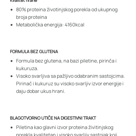
Kvalitet hrane
80% proteina životinjskog porekla od ukupnog
broja proteina
Metabolička energija: 4160kcal
FORMULA BEZ GLUTENA
Formula bez glutena, na bazi piletine, pirinča i
kukuruza.
Visoko svarljiva sa pažljivo odabranim sastojcima.
Pirinač i kukuruz su visoko svarljiv izvor energije i
daju dobar ukus hrani.
BLAGOTVORNO UTIČE NA DIGESTIVNI TRAKT
Piletina kao glavni izvor proteina živitinjskog
porekla,kvalitetan i visoko svarljiv sastojak koji