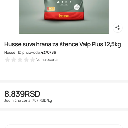
Husse suva hrana za štence Valp Plus 12,5kg
Husse
ID proizvoda:
4370786
Nema ocena
8.839
RSD
Jedinična cena: 707 RSD/kg