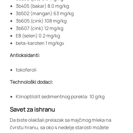
3b405 (bakar) 8.0 mg/kg
3b502 (mangan) 63 mg/kg
3b605 (cink) 108 mg/kg
3b607 (cink) 12 mg/kg
E8 (selen) 0.2 mg/kg
beta-karoten 1 mg/kgv
Antioksidanti:
tokoferoli
Technološki dodaci:
Klinoptilolit sedimentnog porekla: 10 g/kg
Savet za ishranu
Da biste olakšali prelazak sa majčinog mleka na
čvrstu hranu, sa oko 4 nedelje starosti možete