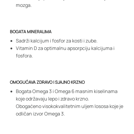
mozga.
BOGATA MINERALIMA
Sadrži kalcijum i fosfor za kosti i zube.
Vitamin D za optimalnu apsorpciju kalcijuma i
fosfora.
OMOGUĆAVA ZDRAVO I SJAJNO KRZNO
Bogata Omega 3 i Omega 6 masnim kiselinama
koje održavaju lepo i zdravo krzno.
Obogaćeno visokokvalitetnim uljem lososa koje je
odličan izvor Omega 3.