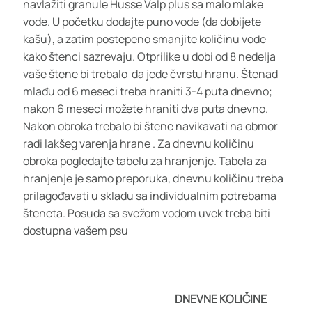
navlažiti granule Husse Valp plus sa malo mlake
vode. U početku dodajte puno vode (da dobijete
kašu), a zatim postepeno smanjite količinu vode
kako štenci sazrevaju. Otprilike u dobi od 8 nedelja
vaše štene bi trebalo da jede čvrstu hranu. Štenad
mlađu od 6 meseci treba hraniti 3-4 puta dnevno;
nakon 6 meseci možete hraniti dva puta dnevno.
Nakon obroka trebalo bi štene navikavati na obmor
radi lakšeg varenja hrane . Za dnevnu količinu
obroka pogledajte tabelu za hranjenje. Tabela za
hranjenje je samo preporuka, dnevnu količinu treba
prilagođavati u skladu sa individualnim potrebama
šteneta. Posuda sa svežom vodom uvek treba biti
dostupna vašem psu
DNEVNE KOLIČINE