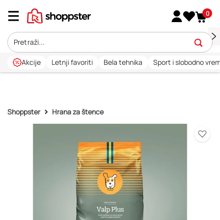
0
Akcije
Letnji favoriti
Bela tehnika
Sport i slobodno vre
Shoppster
Hrana za štence