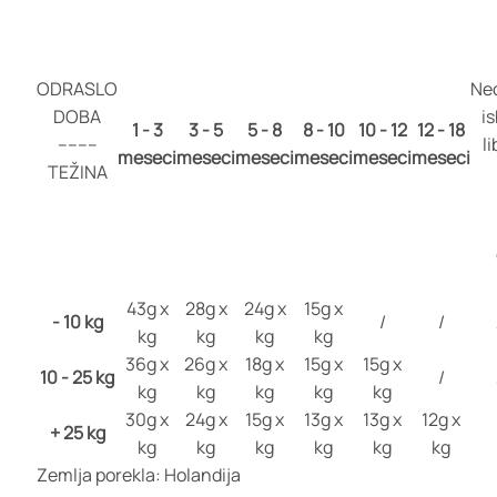
ODRASLO
Ne
DOBA
i
1 - 3
3 - 5
5 - 8
8 - 10
10 - 12
12 - 18
--------
l
meseci
meseci
meseci
meseci
meseci
meseci
TEŽINA
43g x
28g x
24g x
15g x
- 10 kg
/
/
kg
kg
kg
kg
36g x
26g x
18g x
15g x
15g x
10 - 25 kg
/
kg
kg
kg
kg
kg
30g x
24g x
15g x
13g x
13g x
12g x
+ 25 kg
kg
kg
kg
kg
kg
kg
Zemlja porekla: Holandija