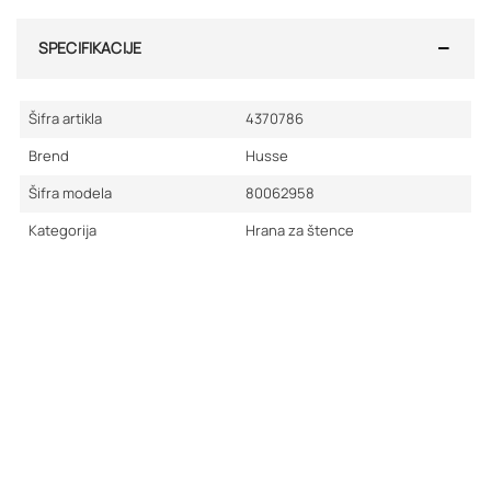
SPECIFIKACIJE
Šifra artikla
4370786
Brend
Husse
Šifra modela
80062958
Kategorija
Hrana za štence