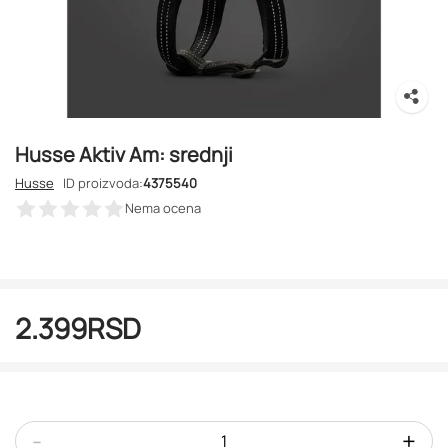
Husse Aktiv Am: srednji
Husse
ID proizvoda:
4375540
Nema ocena
2.399
RSD
-
+