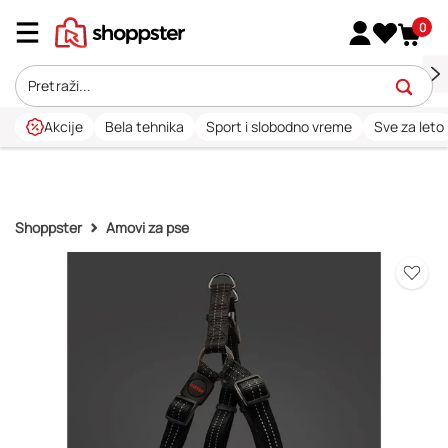
0
Akcije
Bela tehnika
Sport i slobodno vreme
Sve za leto
Shoppster
Amovi za pse