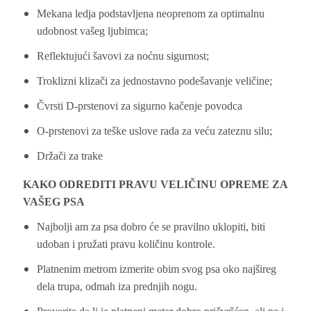
Mekana ledja podstavljena neoprenom za optimalnu
udobnost vašeg ljubimca;
Reflektujući šavovi za noćnu sigurnost;
Troklizni klizači za jednostavno podešavanje veličine;
Čvrsti D-prstenovi za sigurno kačenje povodca
O-prstenovi za teške uslove rada za veću zateznu silu;
Držači za trake
KAKO ODREDITI PRAVU VELIČINU OPREME ZA
VAŠEG PSA
Najbolji am za psa dobro će se pravilno uklopiti, biti
udoban i pružati pravu količinu kontrole.
Platnenim metrom izmerite obim svog psa oko najšireg
dela trupa, odmah iza prednjih nogu.