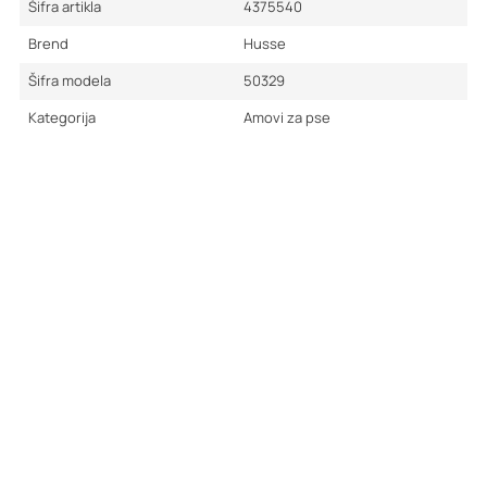
Šifra artikla
4375540
Brend
Husse
Šifra modela
50329
Kategorija
Amovi za pse