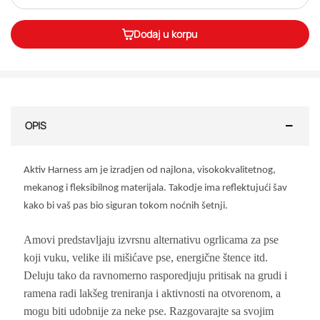
Dodaj u korpu
OPIS
Aktiv Harness am je izradjen od najlona, visokokvalitetnog,
mekanog i fleksibilnog materijala. Takodje ima reflektujući šav
kako bi vaš pas bio siguran tokom noćnih šetnji.
Amovi predstavljaju izvrsnu alternativu ogrlicama za pse
koji vuku, velike ili mišićave pse, energične štence itd.
Deluju tako da ravnomerno rasporedjuju pritisak na grudi i
ramena radi lakšeg treniranja i aktivnosti na otvorenom, a
mogu biti udobnije za neke pse. Razgovarajte sa svojim