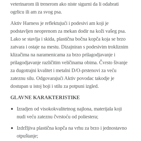
veterinarom ili trenerom ako niste sigurni da li odabrati
ogrlicu ili am za svog psa.
Aktiv Harness je reflektujući i podesivi am koji je
podstavljen neoprenom za mekan dodir na koži vašeg psa.
Lako se stavlja i skida, plastična bočna kopča koja se brzo
zatvara i ostaje na mestu. Dizajniran s podesivim trokliznim
klizačima na naramenicama za brzo prilagodjavanje i
prilagodjavanje različitim veličinama obima. Čvrsto šivanje
za dugotrajni kvalitet i metalni D/O-prstenovi za veću
zateznu silu. Odgovarajući Aktiv povodac takodje je
dostupan u istoj boji i stilu za potpuni izgled.
GLAVNE KARAKTERISTIKE
Izradjen od visokokvalitetnog najlona, materijala koji
nudi veću zateznu čvrstoću od poliestera;
Izdržljiva plastična kopča na vrhu za brzo i jednostavno
otpuštanje;