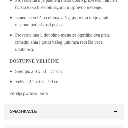
Proverite da li je platneni metar dobro pričvršćen, ali ne i
čvrsto kako biste bili sigurni u ispravno merenje.
Izmerena veličina obima vašeg psa mora odgovarati
rasponu podesivosti pojasa.
Proverite ima li dovoljno mesta za otprilike dva prsta
izmedju ama i grudi vašeg ljubimca radi što veće
udobnosti.
DOSTUPNE VELIČINE
Srednja: 2.0 x 53 – 77 cm
Velika: 2.5 x 65 – 99 cm
Zemlja porekla: Kina
SPECIFIKACIJE