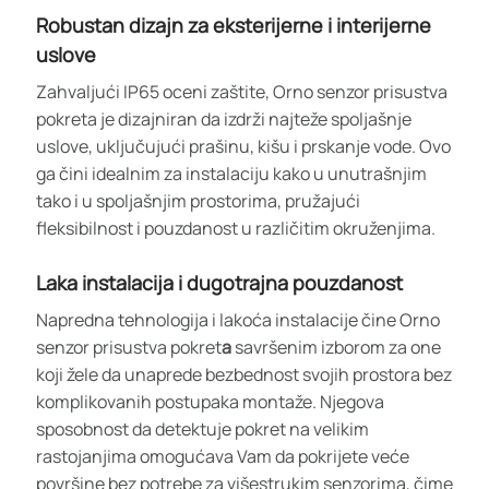
Robustan dizajn za eksterijerne i interijerne
uslove
Zahvaljući IP65 oceni zaštite, Orno senzor prisustva
pokreta je dizajniran da izdrži najteže spoljašnje
uslove, uključujući prašinu, kišu i prskanje vode. Ovo
ga čini idealnim za instalaciju kako u unutrašnjim
tako i u spoljašnjim prostorima, pružajući
fleksibilnost i pouzdanost u različitim okruženjima.
Laka instalacija i dugotrajna pouzdanost
Napredna tehnologija i lakoća instalacije čine Orno
senzor prisustva pokret
a
savršenim izborom za one
koji žele da unaprede bezbednost svojih prostora bez
komplikovanih postupaka montaže. Njegova
sposobnost da detektuje pokret na velikim
rastojanjima omogućava Vam da pokrijete veće
površine bez potrebe za višestrukim senzorima, čime