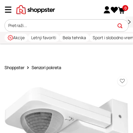
0
Akcije
Letnji favoriti
Bela tehnika
Sport i slobodno vre
Shoppster
Senzori pokreta