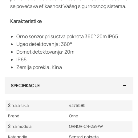
se povećava efikasnost Vašeg sigurnosnog sistema.
Karakteristike
Orno senzor prisustva pokreta 360° 20m IP65
Ugao detektovanja: 360°
Domet detektovanja: 20m
IP65
Zemlja porekla: Kina
SPECIFIKACIJE
Šifra artikla
4375595
Brend
Orno
Šifra modela
ORNOR-CR-259/W
Kategorija
Senzori pokreta