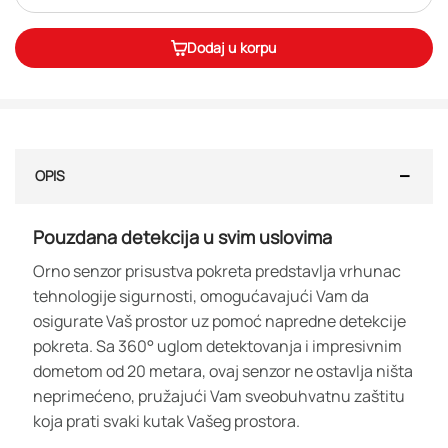
Dodaj u korpu
OPIS
Pouzdana detekcija u svim uslovima
Orno senzor prisustva pokreta predstavlja vrhunac
tehnologije sigurnosti, omogućavajući Vam da
osigurate Vaš prostor uz pomoć napredne detekcije
pokreta. Sa 360° uglom detektovanja i impresivnim
dometom od 20 metara, ovaj senzor ne ostavlja ništa
neprimećeno, pružajući Vam sveobuhvatnu zaštitu
koja prati svaki kutak Vašeg prostora.