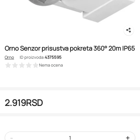
Orno Senzor prisustva pokreta 360° 20m IP65
Orno
ID proizvoda:
4375595
Nema ocena
2.919
RSD
-
+