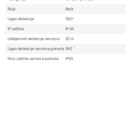
Boja
Bela
Ugao detekcije
360 ͦ
IP zaštita
IP 65
Udaljenost detekcije senzora
20
m
Ugao detekcije senzora pokreta
360
˚
Nivo zaštite senzora pokreta
IP65