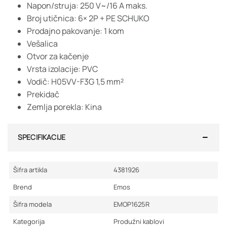
Napon/struja: 250 V~/16 A maks.
Broj utičnica: 6× 2P + PE SCHUKO
Prodajno pakovanje: 1 kom
Vešalica
Otvor za kačenje
Vrsta izolacije: PVC
Vodič: H05VV-F3G 1,5 mm²
Prekidač
Zemlja porekla: Kina
SPECIFIKACIJE
Šifra artikla
4381926
Brend
Emos
Šifra modela
EMOP1625R
Kategorija
Produžni kablovi