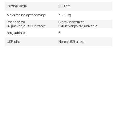
Dužina kabla
500
cm
Maksimalno opterećenje
3680
kg
Prekidač za
S prekidačem za
uključivanje/isključivanje
uključivanje/isključivanje
Broj utičnica
6
USB ulaz
Nema USB ulaza