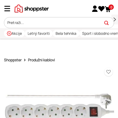
0
Akcije
Letnji favoriti
Bela tehnika
Sport i slobodno vre
Shoppster
Produžni kablovi