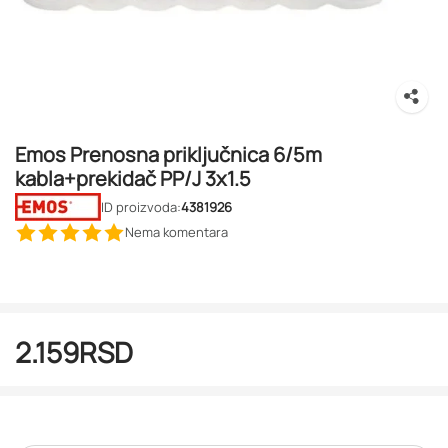
Emos Prenosna priključnica 6/5m
kabla+prekidač PP/J 3x1.5
ID proizvoda:
4381926
Nema komentara
2.159
RSD