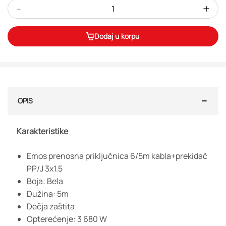
-
+
Dodaj u korpu
OPIS
Karakteristike
Emos prenosna priključnica 6/5m kabla+prekidač
PP/J 3x1.5
Boja: Bela
Dužina: 5m
Dečja zaštita
Opterećenje: 3 680 W