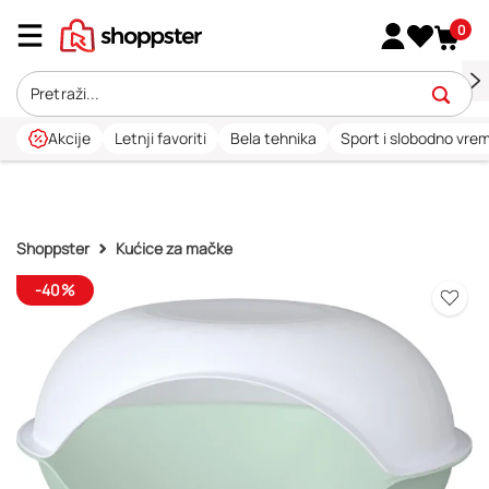
0
Akcije
Letnji favoriti
Bela tehnika
Sport i slobodno vre
Shoppster
Kućice za mačke
-40%