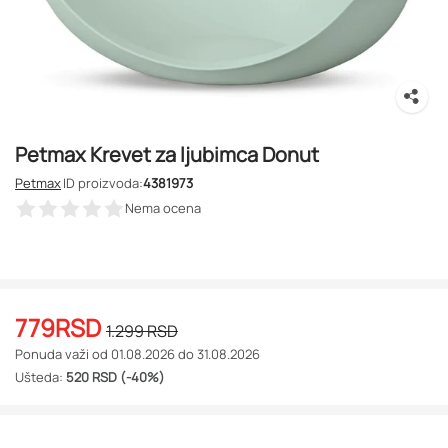
Petmax Krevet za ljubimca Donut
Petmax
ID proizvoda:
4381973
Nema ocena
779
RSD
1.299
RSD
Ponuda važi od 01.08.2026 do 31.08.2026
Ušteda:
520 RSD (-40%)