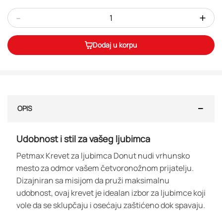
-
+
Dodaj u korpu
OPIS
Udobnost i stil za vašeg ljubimca
Petmax Krevet za ljubimca Donut nudi vrhunsko
mesto za odmor vašem četvoronožnom prijatelju.
Dizajniran sa misijom da pruži maksimalnu
udobnost, ovaj krevet je idealan izbor za ljubimce koji
vole da se sklupčaju i osećaju zaštićeno dok spavaju.