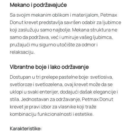
Mekano i podržavajuće
Sa svojim mekanim oblikom i materijalom, Petmax
Donut krevet predstavlja savršen odabir za ljubimce
koji zaslužuju samo najbolje. Mekana struktura ne
samo da podržava, već i umiruje vašeg ljubimca,
pružajući mu sigurno utočište za odmor i
relaksaciju.
Vibrantne boje i lako održavanje
Dostupan u tri prelepe pastelne boje: svetlosiva,
svetloroze i svetlozelena, ovaj krevet može da se
uklopi u svaki enterijer, dodajući dašak elegancije i
stila. Jednostavan za održavanje, Petmax Donut
krevet je pravi izbor za vlasnike koji traže
kombinaciju funkcionalnosti i estetike.
Karakteristike: