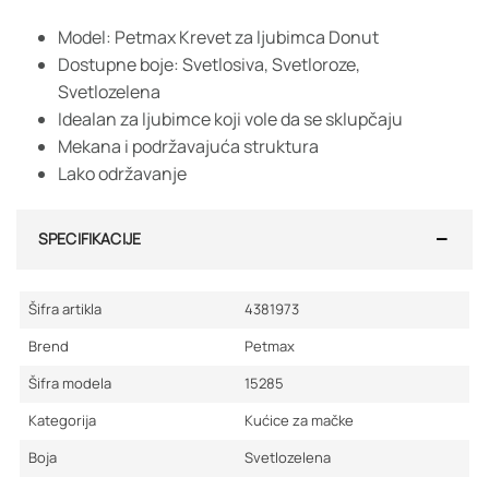
Model: Petmax Krevet za ljubimca Donut
Dostupne boje: Svetlosiva, Svetloroze,
Svetlozelena
Idealan za ljubimce koji vole da se sklupčaju
Mekana i podržavajuća struktura
Lako održavanje
SPECIFIKACIJE
Šifra artikla
4381973
Brend
Petmax
Šifra modela
15285
Kategorija
Kućice za mačke
Boja
Svetlozelena