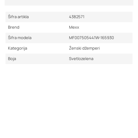
Šifra artikla
4382571
Brend
Mexx
Šifra modela
MF007505441W-165930
Kategorija
Ženski džemperi
Boja
Svetlozelena