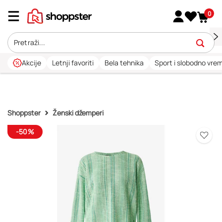
0
Akcije
Letnji favoriti
Bela tehnika
Sport i slobodno vre
Shoppster
Ženski džemperi
-50%