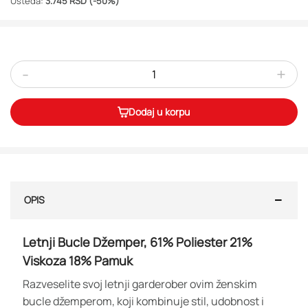
Ušteda:
3.745 RSD (-50%)
-
+
Dodaj u korpu
OPIS
Letnji Bucle Džemper, 61% Poliester 21%
Viskoza 18% Pamuk
Razveselite svoj letnji garderober ovim ženskim
bucle džemperom, koji kombinuje stil, udobnost i