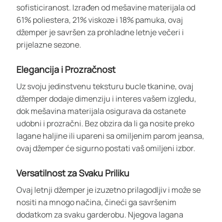
sofisticiranost. Izrađen od mešavine materijala od
61% poliestera, 21% viskoze i 18% pamuka, ovaj
džemper je savršen za prohladne letnje večeri i
prijelazne sezone.
Elegancija i Prozračnost
Uz svoju jedinstvenu teksturu bucle tkanine, ovaj
džemper dodaje dimenziju i interes vašem izgledu,
dok mešavina materijala osigurava da ostanete
udobni i prozračni. Bez obzira da li ga nosite preko
lagane haljine ili upareni sa omiljenim parom jeansa,
ovaj džemper će sigurno postati vaš omiljeni izbor.
Versatilnost za Svaku Priliku
Ovaj letnji džemper je izuzetno prilagodljiv i može se
nositi na mnogo načina, čineći ga savršenim
dodatkom za svaku garderobu. Njegova lagana