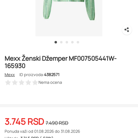
Mexx Ženski Džemper MF007505441W-
165930
Mexx
ID proizvoda:
4382571
Nema ocena
3.745
RSD
7.490
RSD
Ponuda važi od 01.08.2026 do 31.08.2026