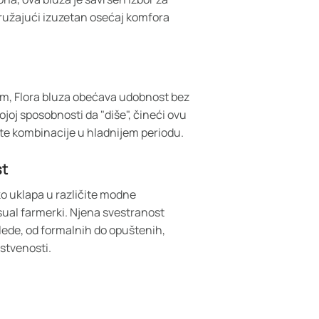
ružajući izuzetan osećaj komfora
m, Flora bluza obećava udobnost bez
joj sposobnosti da "diše", čineći ovu
vite kombinacije u hladnijem periodu.
st
lako uklapa u različite modne
ual farmerki. Njena svestranost
ede, od formalnih do opuštenih,
nstvenosti.