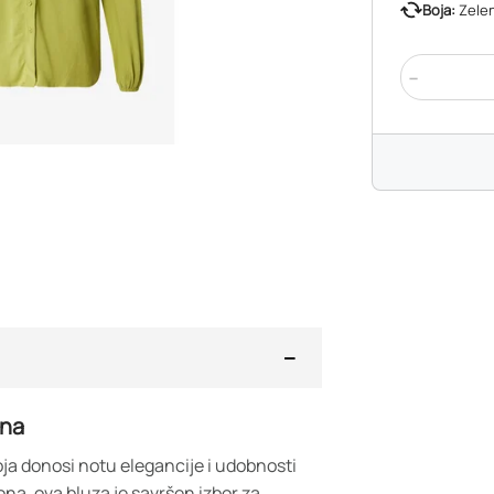
Boja:
Zele
-
ona
ja donosi notu elegancije i udobnosti
na, ova bluza je savršen izbor za