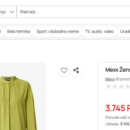
ije
i
Bela tehnika
Sport i slobodno vreme
TV, audio, video
Urad
Mexx Žen
Mexx
ID proi
3.745
Ponuda važi o
Ušteda:
3.745