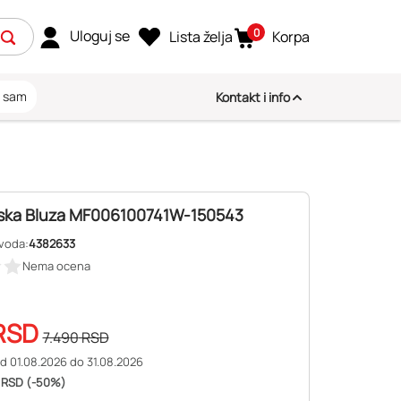
0
Uloguj se
Lista želja
Korpa
i sam
Kontakt i info
ska Bluza MF006100741W-150543
zvoda:
4382633
Nema ocena
RSD
7.490
RSD
d 01.08.2026 do 31.08.2026
 RSD (-50%)