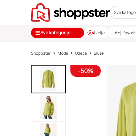
Sve kategor
Sve kategorije
Akcije
Letnji favorit
Shoppster
Moda
Odeća
Bluze
-50%