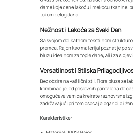
dame koje cene lakoću i mekoću tkanine, p
tokom celog dana.
Nežnost i Lakoća za Svaki Dan
Sa svojom delikatnom tekstilnom strukturo
premca. Rajon kao materijal poznat je po svo
bluzu idealnom za tople dane, ali i za sloje
Versatilnost i Stilska Prilagodljivo
Bez obzira na vaš lični stil, Flora bluza se 
kombinacije, od poslovnih pantalona do cas
omogućava vam da kreirate raznovrsne izgl
zadržavajući pri tom osećaj elegancije i že
Karakteristike:
Materijal: 100% Rajon