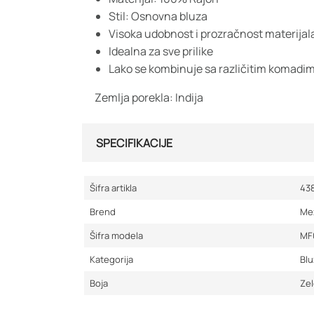
Stil: Osnovna bluza
Visoka udobnost i prozračnost materijal
Idealna za sve prilike
Lako se kombinuje sa različitim komadi
Zemlja porekla: Indija
SPECIFIKACIJE
Šifra artikla
43
Brend
Me
Šifra modela
MF
Kategorija
Bl
Boja
Ze