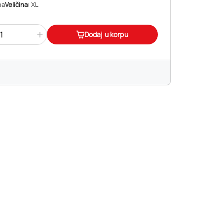
na
Veličina:
XL
+
Dodaj u korpu