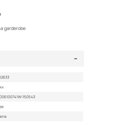
a
ma garderobe
82633
xx
006100741W-150543
uze
lena